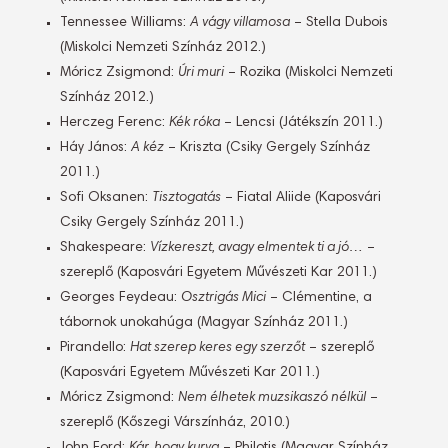
Tennessee Williams:
A vágy villamosa
– Stella Dubois
(Miskolci Nemzeti Színház 2012.)
Móricz Zsigmond:
Úri muri
– Rozika (Miskolci Nemzeti
Színház 2012.)
Herczeg Ferenc:
Kék róka
– Lencsi (Játékszín 2011.)
Háy János:
A kéz
– Kriszta (Csiky Gergely Színház
2011.)
Sofi Oksanen:
Tisztogatás
– Fiatal Aliide (Kaposvári
Csiky Gergely Színház 2011.)
Shakespeare:
Vízkereszt, avagy elmentek ti a jó…
–
szereplő (Kaposvári Egyetem Művészeti Kar 2011.)
Georges Feydeau:
Osztrigás Mici
– Clémentine, a
tábornok unokahúga (Magyar Színház 2011.)
Pirandello:
Hat szerep keres egy szerzőt
– szereplő
(Kaposvári Egyetem Művészeti Kar 2011.)
Móricz Zsigmond:
Nem élhetek muzsikaszó nélkül
–
szereplő (Kőszegi Várszínház, 2010.)
John Ford:
Kár, hogy kurva
– Philotis (Magyar Színház,