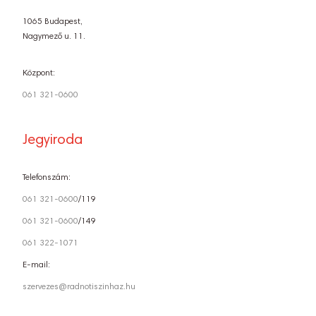
1065 Budapest,
Nagymező u. 11.
Központ:
061 321-0600
Jegyiroda
Telefonszám:
061 321-0600
/119
061 321-0600
/149
061 322-1071
E-mail:
szervezes@radnotiszinhaz.hu