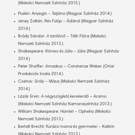
(Miskolci Nemzeti Színház 2015.)
Puskin: Anyegin –
Tatjána
(Magyar Színház 2014.)
Jeney Zoltán:
Rév Fülöp
– Ádánd (Magyar Színház
2014.)
Bródy Sándor:
A tanítónő
– Tóth Flóra (Miskolci
Nemzeti Színház 2013.)
Shakespeare:
Rómeo és Júlia
– Júlia (Magyar Színház
2014.)
Peter Shaffer:
Amadeus
– Constanze Weber (Orlai
Produkciós Iroda 2014.)
Csehov:
Sirály
– Mása (Miskolci Nemzeti Színház
2014.)
Lázár Ervin:
A négyszögletű kerekerdő
– Aromo
(Miskolci Nemzeti Színház Kamaraszínház 2013.)
William Shakespeare:
Hamlet
– Ophelia (Miskolci
Nemzeti Színház 2013.)
Bertolt Brecht:
Kurázsi mama és gyermekei
– Kattrin
(Miskolci Nemzeti Színház 2013.)