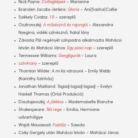
Nick Payne:
Csillagképek
– Marianne
Branden Jacobs-Jenkins:
Gloria
– Ani|Sasha|Callie
Székely Csaba:
10
– szereplő
Osztrovszkij:
A művésznő és rajongói
– Alexandra
Nyegina, vidéki színésznő, fiatal lány
Závada Pál regényét színpadra alkalmazta Mohácsi
István és Mohácsi János:
Egy piaci nap
– szereplő
Tennessee Williams:
Üvegfigurák
– Laura
színArany
– szereplő
Thornton Wilder:
A mi kis városunk
– Emily Webb
(Karinthy Színház)
Jonathan Maitland:
Tagadj tagadj tagadj
– Evelyn
Haskell Thomas (Orlai Produkció)
Dosztojevszkij:
A játékos
– Mademoiselle Blanche
Shakespeare:
Téli rege
– Emília, Hermione
udvarhölgye
Wajdi Mouawad:
Futótűz
– Sawda
Csiky Gergely után Mohácsi István – Mohácsi János: