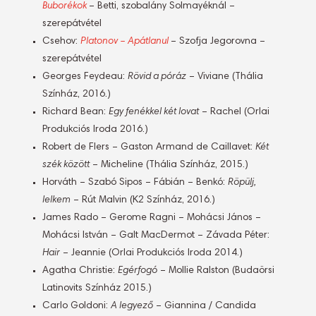
Buborékok
– Betti, szobalány Solmayéknál –
szerepátvétel
Csehov:
Platonov – Apátlanul
– Szofja Jegorovna –
szerepátvétel
Georges Feydeau:
Rövid a póráz
– Viviane (Thália
Színház, 2016.)
Richard Bean:
Egy fenékkel két lovat
– Rachel (Orlai
Produkciós Iroda 2016.)
Robert de Flers – Gaston Armand de Caillavet:
Két
szék között
– Micheline (Thália Színház, 2015.)
Horváth – Szabó Sipos – Fábián – Benkó:
Röpülj,
lelkem
– Rút Malvin (K2 Színház, 2016.)
James Rado – Gerome Ragni – Mohácsi János –
Mohácsi István – Galt MacDermot – Závada Péter:
Hair
– Jeannie (Orlai Produkciós Iroda 2014.)
Agatha Christie:
Egérfogó
– Mollie Ralston (Budaörsi
Latinovits Színház 2015.)
Carlo Goldoni:
A legyező
– Giannina / Candida