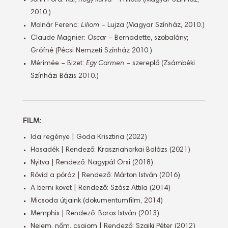
2010.)
Molnár Ferenc:
Liliom
– Lujza (Magyar Színház, 2010.)
Claude Magnier:
Oscar
– Bernadette, szobalány;
Grófné (Pécsi Nemzeti Színház 2010.)
Mérimée – Bizet:
Egy Carmen
– szereplő (Zsámbéki
Színházi Bázis 2010.)
FILM:
Ida regénye | Goda Krisztina (2022)
Hasadék | Rendező: Krasznahorkai Balázs (2021)
Nyitva | Rendező: Nagypál Orsi (2018)
Rövid a póráz | Rendező: Márton István (2016)
A berni követ | Rendező: Szász Attila (2014)
Micsoda útjaink (dokumentumfilm, 2014)
Memphis | Rendező: Boros István (2013)
Nejem, nőm, csajom | Rendező: Szajki Péter (2012)