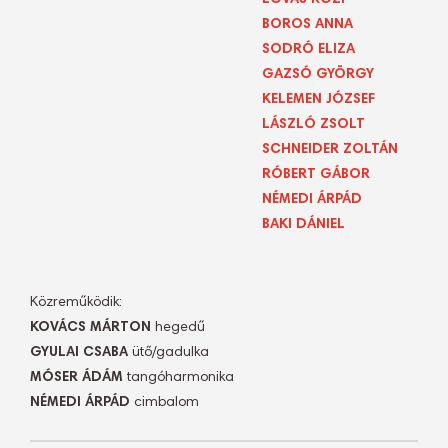
LOVAS ROZI
BOROS ANNA
SODRÓ ELIZA
GAZSÓ GYÖRGY
KELEMEN JÓZSEF
LÁSZLÓ ZSOLT
SCHNEIDER ZOLTÁN
RÓBERT GÁBOR
NÉMEDI ÁRPÁD
BAKI DÁNIEL
Közreműködik:
KOVÁCS MÁRTON
hegedű
GYULAI CSABA
ütő/gadulka
MÓSER ÁDÁM
tangóharmonika
NÉMEDI ÁRPÁD
cimbalom