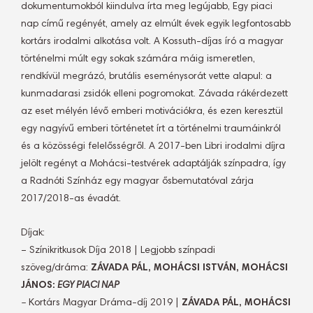
dokumentumokból kiindulva írta meg legújabb, Egy piaci
nap című regényét, amely az elmúlt évek egyik legfontosabb
kortárs irodalmi alkotása volt. A Kossuth-díjas író a magyar
történelmi múlt egy sokak számára máig ismeretlen,
rendkívül megrázó, brutális eseménysorát vette alapul: a
kunmadarasi zsidók elleni pogromokat. Závada rákérdezett
az eset mélyén lévő emberi motivációkra, és ezen keresztül
egy nagyívű emberi történetet írt a történelmi traumáinkról
és a közösségi felelősségről. A 2017-ben Libri irodalmi díjra
jelölt regényt a Mohácsi-testvérek adaptálják színpadra, így
a Radnóti Színház egy magyar ősbemutatóval zárja
2017/2018-as évadát.
Díjak:
– Színikritkusok Díja 2018 | Legjobb színpadi
szöveg/dráma:
ZÁVADA PÁL, MOHÁCSI ISTVÁN, MOHÁCSI
JÁNOS:
EGY PIACI NAP
–
Kortárs Magyar Dráma-díj 2019 |
ZÁVADA PÁL, MOHÁCSI