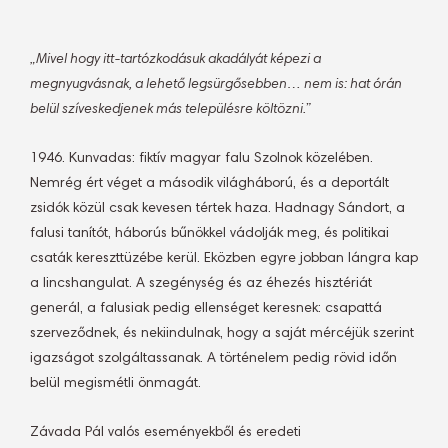
„Mivel hogy itt-tartózkodásuk akadályát képezi a
megnyugvásnak, a lehető legsürgősebben… nem is: hat órán
belül szíveskedjenek más településre költözni.”
1946. Kunvadas: fiktív magyar falu Szolnok közelében.
Nemrég ért véget a második világháború, és a deportált
zsidók közül csak kevesen tértek haza. Hadnagy Sándort, a
falusi tanítót, háborús bűnökkel vádolják meg, és politikai
csaták kereszttüzébe kerül. Eközben egyre jobban lángra kap
a lincshangulat. A szegénység és az éhezés hisztériát
generál, a falusiak pedig ellenséget keresnek: csapattá
szerveződnek, és nekiindulnak, hogy a saját mércéjük szerint
igazságot szolgáltassanak. A történelem pedig rövid időn
belül megismétli önmagát.
Závada Pál valós eseményekből és eredeti