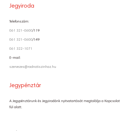
Jegyiroda
Telefonszám:
061 321-0600
/119
061 321-0600
/149
061 322-1071
E-mail:
szervezes@radnotiszinhaz.hu
Jegypénztár
A Jegypénztárunk és Jegyirodánk nyitvatartását megtalálja a Kapcsolat
fül alatt.