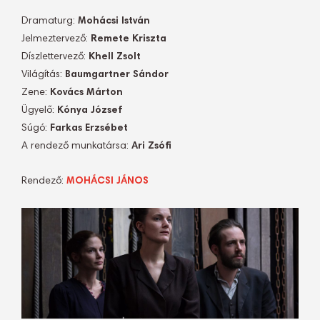
Dramaturg:
Mohácsi István
Jelmeztervező:
Remete Kriszta
Díszlettervező:
Khell Zsolt
Világítás:
Baumgartner Sándor
Zene:
Kovács Márton
Ügyelő:
Kónya József
Súgó:
Farkas Erzsébet
A rendező munkatársa:
Ari Zsófi
Rendező:
MOHÁCSI JÁNOS