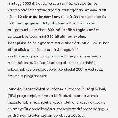
mintegy
6000 diák
vett részt a színház közoktatáshoz
kapcsolódó színházpedagógiai munkájában. Az évek alatt
közel
60 oktatási intézménnyel
kerültünk kapcsolatba és
160 pedagógussal
dolgoztunk együtt. A hosszútávú
programunk keretében
600-nál is több foglalkozást
tartottunk és több, mint
330 általános iskolás,
középiskolás és egyetemista diákot értünk el.
2018-ban
elindítottuk a felnőtt korosztályt megszólító
színházpedagógiai programunkat, mely során egy-egy
repertoáron lévő előadással foglalkoztunk a színház
alkotóinak közreműködésével. Körülbelül
200 fő
vett részt
ezeken a programokon.
Rendkívüli energiákkal működnek a Radnóti Ifjúsági Műhely
(RIM) programjai, melyek a különböző korosztályoknak
biztosítanak lehetőséget a közös játékra, a közös alkotásra
és az együtt gondolkodásra, szakavatott drámapedagógus
és drámainstruktor szakemebrek segítségével.