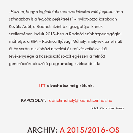
„Hiszem, hogy a legfiatalabb nemzedékekkel való foglalkozás a
színházban is a legjobb befektetés”
– nyilatkozta korábban
Kováts Adél, a Radnóti Színház igazgatója. Ennek
szellemében indult 2015-ben a Radnóti színházpedagógiai
műhelye, a RIM – Radnóti Ifjúsági Műhely, melynek az elmúlt
öt év során a színházi nevelési és művészetközvetítői
tevékenysége a középiskolásoktól egészen a felnőtt
generációknak szóló programokig szélesedett ki.
ITT
olvashatsz még rólunk.
KAPCSOLAT:
radnotimuhely@radnotiszinhaz.hu
fotók: Gerencsér Anna
ARCHIV:
A 2015/2016-OS