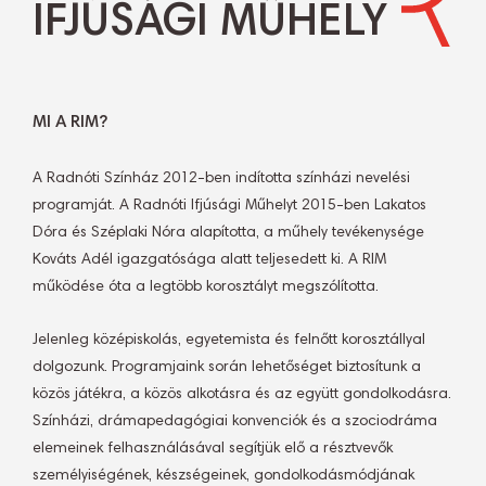
IFJÚSÁGI MŰHELY
MI A RIM?
A Radnóti Színház 2012-ben indította színházi nevelési
programját. A Radnóti Ifjúsági Műhelyt 2015-ben Lakatos
Dóra és Széplaki Nóra alapította, a műhely tevékenysége
Kováts Adél igazgatósága alatt teljesedett ki. A RIM
működése óta a legtöbb korosztályt megszólította.
Jelenleg középiskolás, egyetemista és felnőtt korosztállyal
dolgozunk. Programjaink során lehetőséget biztosítunk a
közös játékra, a közös alkotásra és az együtt gondolkodásra.
Színházi, drámapedagógiai konvenciók és a szociodráma
elemeinek felhasználásával segítjük elő a résztvevők
személyiségének, készségeinek, gondolkodásmódjának