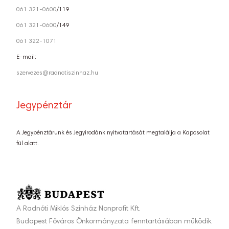
061 321-0600
/119
061 321-0600
/149
061 322-1071
E-mail:
szervezes@radnotiszinhaz.hu
Jegypénztár
A Jegypénztárunk és Jegyirodánk nyitvatartását megtalálja a Kapcsolat
fül alatt.
A Radnóti Miklós Színház Nonprofit Kft.
Budapest Főváros Önkormányzata fenntartásában működik.