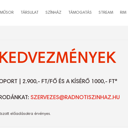
MŰSOR
TÁRSULAT
SZÍNHÁZ
TÁMOGATÁS
STREAM
RIM
KEDVEZMÉNYEK
ORT | 2.900,- FT/FŐ ÉS A KÍSÉRŐ 1000,- FT*
IRODÁNKAT:
SZERVEZES@RADNOTISZINHAZ.HU
szott előadásokra érvényes.