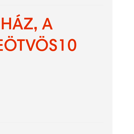
NHÁZ, A
EÖTVÖS10