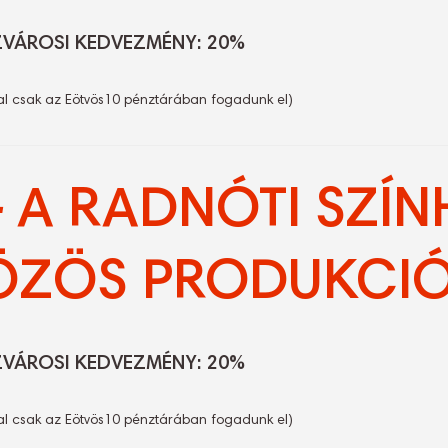
ZVÁROSI KEDVEZMÉNY: 20%
al csak az Eötvös10 pénztárában fogadunk el)
–
A RADNÓTI SZÍN
ZÖS PRODUKCIÓ
ZVÁROSI KEDVEZMÉNY: 20%
al csak az Eötvös10 pénztárában fogadunk el)