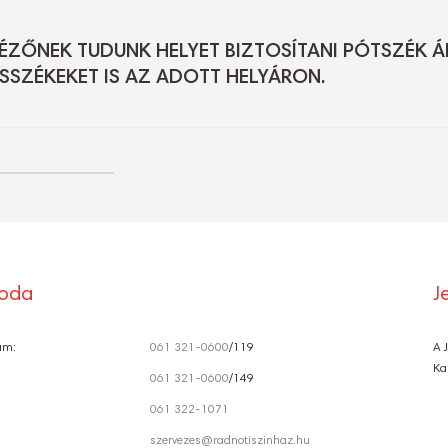
ZŐNEK TUDUNK HELYET BIZTOSÍTANI PÓTSZÉK ÁR
SSZÉKEKET IS AZ ADOTT HELYÁRON.
roda
J
ám:
061 321-0600
/119
A 
Ka
061 321-0600
/149
061 322-1071
szervezes@radnotiszinhaz.hu