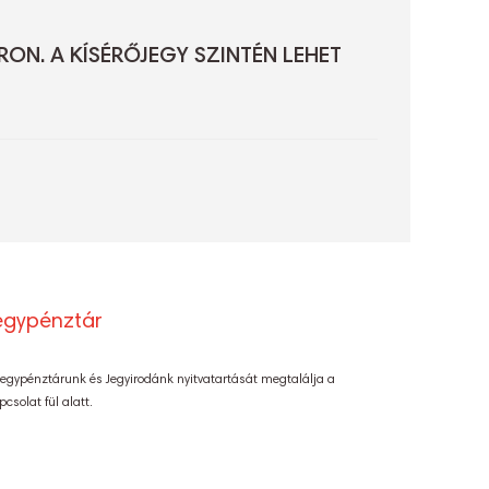
ON. A KÍSÉRŐJEGY SZINTÉN LEHET
egypénztár
Jegypénztárunk és Jegyirodánk nyitvatartását megtalálja a
pcsolat fül alatt.