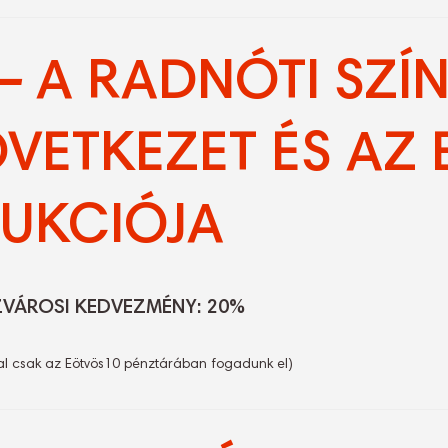
–
A RADNÓTI SZÍ
VETKEZET ÉS AZ
UKCIÓJA
ZVÁROSI KEDVEZMÉNY: 20%
al csak az Eötvös10 pénztárában fogadunk el)