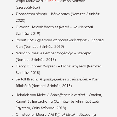
Wajdi Mouawad:
Futótűz
– Simon Marwan
(szerepátvétel)
Tizenhárom almafa
– Bőrkabátos (Nemzeti Színház,
2020)
Giovanni Testori:
Rocco és fivérei
– Ivo (Nemzeti
Színház, 2019)
Robert Bolt:
Egy ember az örökkévalóságnak
– Richard
Rich (Nemzeti Színház, 2019)
Madách Imre:
Az ember tragédiája
– szereplő
(Nemzeti Színház, 2018)
Georg Büchner:
Woyzeck
– Franz Woyzeck (Nemzeti
Színház, 2018)
Bertolt Brecht:
A gömbfejűek és a csúcsfejűek
– Parr,
földbérlő (Nemzeti Színház, 2018)
Heinrich von Kleist:
A Schroffenstein család
– Ottokár,
Rupert és Eustache fia (Színház- és Filmművészeti
Egyetem, Ódry Színpad, 2018)
Christopher Moore:
Akit Biffnek hívtak
– Józsua, (a