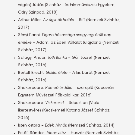
végén) Júdás (Színház- és Filmművészeti Egyetem,
Ódry Színpad, 2018)
Arthur Miller:
Az ügynök halála
– Biff (Nemzeti Színház,
2017)
Sényi Fanni:
Figaro házassága avagy egy őrült nap
emléke
– Adam, az Éden Vállalat tulajdona (Nemzeti
Színház, 2017)
Szilágyi Andor:
Tóth Ilonka
– Gáli József (Nemzeti
Színház, 2016)
Bertolt Brecht:
Galilei élete
– A kis barát (Nemzeti
Színház, 2016)
Shakespeare:
Rómeó és Júlia
– szereplő (Kaposvári
Egyetem Művészeti Főiskolai kar, 2016)
Shakespeare:
Vízkereszt
– Sebastian (Viola
ikertestvére) (Kecskeméti Katona József Színház,
2016)
Isten ostora –
Edek, hírnök
(Nemzeti Színház, 2014)
Petőfi Sándor:
János vitéz
– Huszár (Nemzeti Színház,