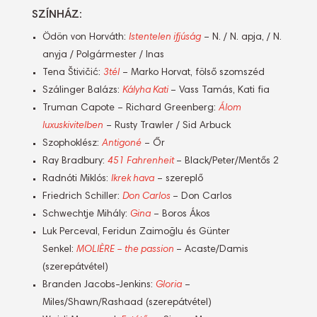
SZÍNHÁZ:
Ödön von Horváth:
Istentelen ifjúság
– N. / N. apja, / N.
anyja / Polgármester / Inas
Tena Štivičić:
3tél
– Marko Horvat, fölső szomszéd
Szálinger Balázs:
Kályha Kati
– Vass Tamás, Kati fia
Truman Capote – Richard Greenberg:
Álom
luxuskivitelben
– Rusty Trawler / Sid Arbuck
Szophoklész:
Antigoné
– Őr
Ray Bradbury:
451 Fahrenheit
– Black/Peter/Mentős 2
Radnóti Miklós:
Ikrek hava
– szereplő
Friedrich Schiller:
Don Carlos
– Don Carlos
Schwechtje Mihály:
Gina
– Boros Ákos
Luk Perceval, Feridun Zaimoğlu és Günter
Senkel:
MOLIÈRE – the passion
– Acaste/Damis
(szerepátvétel)
Branden Jacobs-Jenkins:
Gloria
–
Miles/Shawn/Rashaad (szerepátvétel)