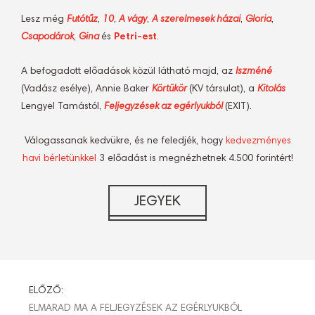
Lesz még
Futótűz
,
10
,
A vágy
,
A szerelmesek házai
,
Gloria
,
Csapodárok
,
Gina
és
Petri-est
.
A befogadott előadások közül látható majd, az
Iszméné
(Vadász esélye), Annie Baker
Körtükör
(KV társulat), a
Kitolás
Lengyel Tamástól,
Feljegyzések az egérlyukból
(EXIT).
Válogassanak kedvükre, és ne feledjék, hogy
kedvezményes
havi bérletünkkel
3 előadást is megnézhetnek 4.500 forintért!
BEJEGYZÉS
ELŐZŐ:
ELMARAD MA A FELJEGYZÉSEK AZ EGÉRLYUKBÓL