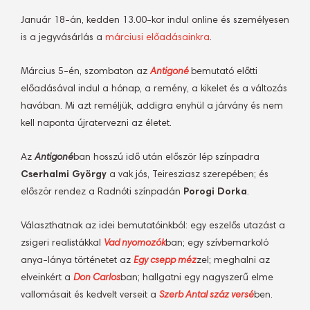
Január 18-án, kedden 13.00-kor indul online és személyesen
is a jegyvásárlás a
márciusi előadásainkra
.
Március 5-én, szombaton az
Antigoné
bemutató előtti
előadásával indul a hónap, a remény, a kikelet és a változás
havában. Mi azt reméljük, addigra enyhül a járvány és nem
kell naponta újratervezni az életet.
Az
Antigoné
ban hosszú idő után először lép színpadra
Cserhalmi György
a vak jós, Teiresziasz szerepében; és
először rendez a Radnóti színpadán
Porogi Dorka
.
Választhatnak az idei bemutatóinkból: egy eszelős utazást a
zsigeri realistákkal
Vad nyomozók
ban; egy szívbemarkoló
anya-lánya történetet az
Egy csepp méz
zel; meghalni az
elveinkért a
Don Carlos
ban; hallgatni egy nagyszerű elme
vallomásait és kedvelt verseit a
Szerb Antal száz versé
ben.