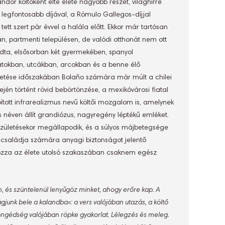
dor költőként élte élete nagyobb részét, világhírre
legfontosabb díjával, a Rómulo Gallegos-díjjal
tett szert pár évvel a halála előtt. Ekkor már tartósan
án, partmenti településen, de valódi otthonát nem ott
ta, elsősorban két gyermekében, spanyol
anatokban, utcákban, arcokban és a benne élő
letése időszakában Bolaño számára már múlt a chilei
jén történt rövid bebörtönzése, a mexikóvárosi fiatal
tott infrarealizmus nevű költői mozgalom is, amelynek
s néven állít grandiózus, nagyregény léptékű emléket.
születésekor megállapodik, és a súlyos májbetegsége
 családja számára anyagi biztonságot jelentő
ehozza az élete utolsó szakaszában csaknem egész
n, és szüntelenül lenyűgöz minket, ahogy erőre kap. A
gjunk bele a kalandba«: a vers valójában utazás, a költő
öngédség valójában röpke gyakorlat. Lélegzés és meleg.