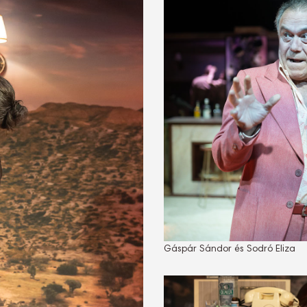
Gáspár Sándor és Sodró Eliza