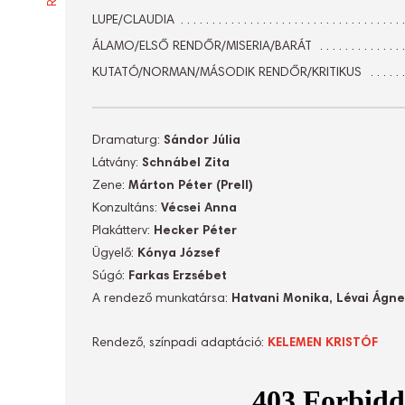
LUPE/CLAUDIA
ÁLAMO/ELSŐ RENDŐR/MISERIA/BARÁT
KUTATÓ/NORMAN/MÁSODIK RENDŐR/KRITIKUS
Dramaturg:
Sándor Júlia
Látvány:
Schnábel Zita
Zene:
Márton Péter (Prell)
Konzultáns:
Vécsei Anna
Plakátterv:
Hecker Péter
Ügyelő:
Kónya József
Súgó:
Farkas Erzsébet
A rendező munkatársa:
Hatvani Monika, Lévai Ágne
Rendező, színpadi adaptáció:
KELEMEN KRISTÓF