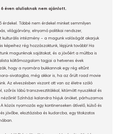
16 éven aluliaknak nem ajánlott.
övő érdekel. Többé nem érdekel minket semmilyen
s, világjárvány, elnyomó politikai rendszer,
t kulturális intézmény – a magunk valóságát akarjuk
ás képeihez rég hozzászoktunk, lépjünk tovább! Ha
tunk magunknak sajátokat, és a jövőért a múltba is
alista költőmozgalom tagjai a hetvenes évek
zzák, hogy a nyomára bukkannak egy rég eltűnt
onora-sivatagba, még akkor is, ha az őrült road movie
k. Az elveszésben viszont ott van az életre szóló
, szőrös lábú transzvesztitákkal, kitömött nyuszikkal és
 nézőink! Színházi kalandra hívjuk önöket, párhuzamos
 A közös nyomozás egy kontinenseken átívelő, külső és
és jövőbe, eksztázisba és kudarcba, egy titokzatos
nyomában.