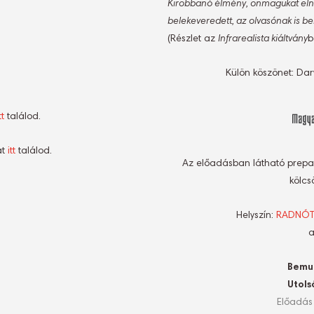
Kirobbanó élmény, önmagukat elnye
belekeveredett, az olvasónak is bel
(Részlet az
Infrarealista kiáltvány
b
Külön köszönet: Dar
tt
találod.
át
itt
találod.
Az előadásban látható prepa
kölcs
Helyszín:
RADNÓTI 
a
Bemut
Utols
Előadás 