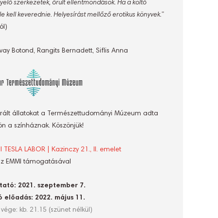
lő szerkezetek, őrült ellentmondások. Ha a költő
e kell keverednie. Helyesírást mellőző erotikus könyvek.”
ól)
vay Botond, Rangits Bernadett, Siflis Anna
rált állatokat a Természettudományi Múzeum adta
ön a színháznak. Köszönjük!
TESLA LABOR | Kazinczy 21., II. emelet
z EMMI támogatásával
ató: 2021. szeptember 7.
ó előadás: 2022. május 11.
vége: kb. 21.15 (szünet nélkül)