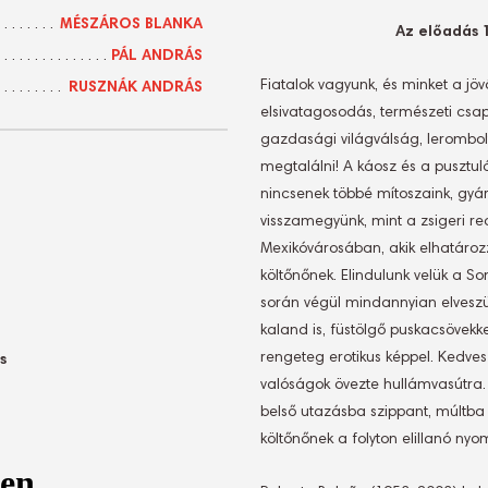
MÉSZÁROS BLANKA
Az előadás 
PÁL ANDRÁS
Fiatalok vagyunk, és minket a j
RUSZNÁK ANDRÁS
elsivatagosodás, természeti csapá
gazdasági világválság, lerombol
megtalálni! A káosz és a pusztul
nincsenek többé mítoszaink, gyár
visszamegyünk, mint a zsigeri re
Mexikóvárosában, akik elhatáro
költőnőnek. Elindulunk velük a S
során végül mindannyian elveszün
kaland is, füstölgő puskacsövekkel
rengeteg erotikus képpel. Kedves
s
valóságok övezte hullámvasútra.
belső utazásba szippant, múltba 
költőnőnek a folyton elillanó 