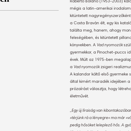
Roberto Bolaño (1953-2003) kalan
mégis a latin-amerikai irodalom 
kitüntetett nagyregényszerzőként 
a Costa Braván élt, egy kis katal
találta meg, hanem, ahogy mond
feleségében, és kitüntetett pill
könyvekben. A
Vad nyomozók
szü
gyermekkor, a Pinochet-puccs ide
évek. Múlt az 1975-ben megalapí
a
Vad nyomozók
zsigeri realizmu
A kalandor költő első gyermeke 
által kimért maradék idejében a
prózaírást választja, hogy létr
életművét.
„Egy új líraiság van kibontakozóba
»térjünk rá a lényegre« ma már »vá
pedig hősöket leleplező hős. A gy