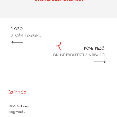
BEJEGYZÉS
ELŐZŐ:
UTCÁN, TEREKEN…
NAVIGÁCIÓ
KÖVETKEZŐ :
ONLINE PROSPEKTUS A RIM-RŐL
Színház
1065 Budapest,
Nagymező u. 11.