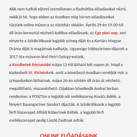
Akik nem tudtak eljönni személyesen a Radnótiba előadásokat nézni,
nekik jó hír, hogy ebben az évadban még három előadásunkat
tűzzünk online műsorra az eSzínház oldalán. Április 29-én 19.00-tól
48 órán keresztül nézhető kultikus előadásunk, az
Egy piaci nap
, ami
elnyerte a Színikritikusok legjobb szöveg díját és a Kortárs Magyar
Dráma díját is magáénak tudhatja. Ugyanúgy többszörösen díjazott a
2017 óta műsoron lévő Petri György-estünk,
a
Kezdhetek
folytatódni
május 12-től látható két napon át. Majd a
közkedvelt
III. Richárd
unk, amit a következő évadban reméljük már a
színpadunkon láthatnak, május 26-án szintén 48 órán át nézhető,
megállítható, visszanézhető. Díjakban bővelkedik Andrei Serban
rendezése: a POSZTon a legjobb női mellékszerep Kováts Adélé, a
fényért Baumgartner Sándort díjazták. A Színikritikusok a legjobb
férfi főszerepet Alföldi Róbertnek ítélték, a legjobb férfi
mellékszerepet pedig László Zsoltnak adták.
ONLINE ELŐADÁSAINK