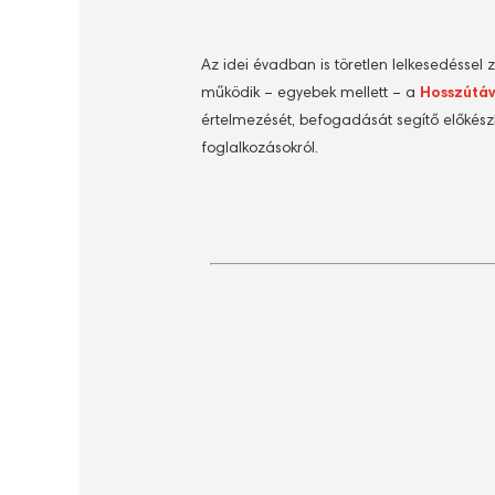
Az idei évadban is töretlen lelkesedéssel
működik – egyebek mellett – a
Hosszútá
értelmezését, befogadását segítő előkészí
foglalkozásokról.