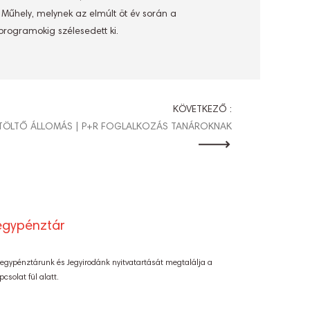
Műhely, melynek az elmúlt öt év során a
 programokig szélesedett ki.
KÖVETKEZŐ :
LTÖLTŐ ÁLLOMÁS | P+R FOGLALKOZÁS TANÁROKNAK
egypénztár
Jegypénztárunk és Jegyirodánk nyitvatartását megtalálja a
pcsolat fül alatt.