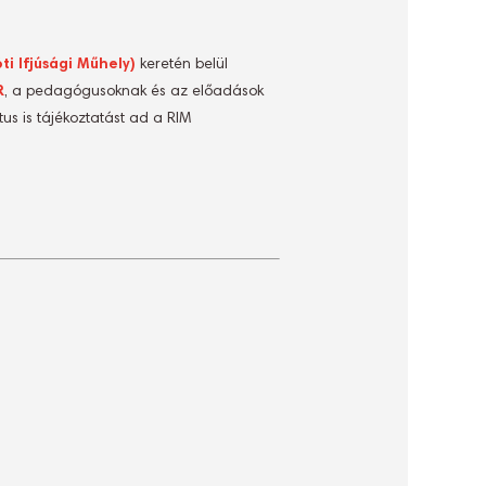
i Ifjúsági Műhely)
keretén belül
R
, a pedagógusoknak és az előadások
us is tájékoztatást ad a RIM