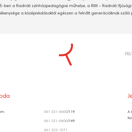
5-ben a Radnóti színházpedagógiai műhelye, a RIM – Radnóti Ifjúsági 
tevékenysége a középiskolásoktól egészen a felnőtt generációknak szóló
S
FE
Ó
roda
J
ám:
061 321-0600
/119
A 
Ka
061 321-0600
/149
061 322-1071