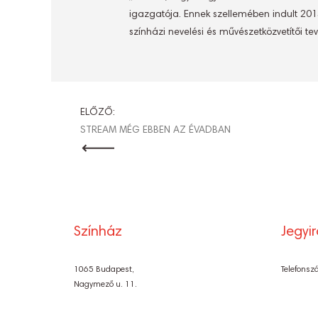
igazgatója. Ennek szellemében indult 201
színházi nevelési és művészetközvetítői 
BEJEGYZÉ
ELŐZŐ:
STREAM MÉG EBBEN AZ ÉVADBAN
NAVIGÁCI
Színház
Jegyi
1065 Budapest,
Telefonsz
Nagymező u. 11.