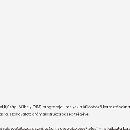
 Ifjúsági Műhely (RIM) programjai, melyek a különböző korosztályoknak
sra, szakavatott drámainstruktorok segítségével.
 való foglalkozás a színházban is a legjobb befektetés”
– nyilatkozta ko