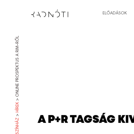
ELŐADÁSOK
ONLINE PROSPEKTUS A RIM-RŐL
>
HÍREK
>