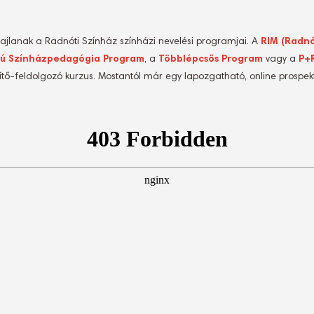
 zajlanak a Radnóti Színház színházi nevelési programjai. A
RIM (Radnót
vú Színházpedagógia Program
, a
Többlépcsős Program
vagy a
P+
tő-feldolgozó kurzus. Mostantól már egy lapozgatható, online prospekt