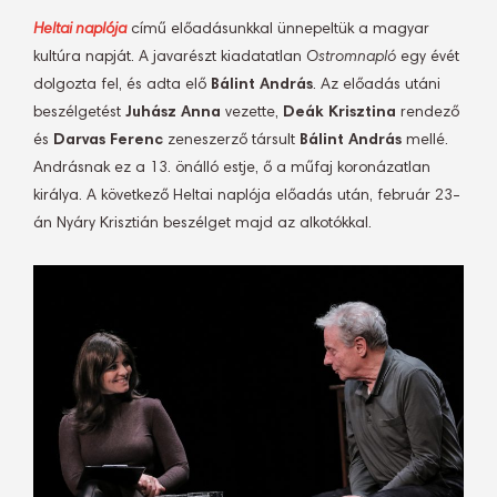
Heltai naplója
című előadásunkkal ünnepeltük a magyar
kultúra napját. A javarészt kiadatatlan
Ostromnapló
egy évét
dolgozta fel, és adta elő
Bálint András
. Az előadás utáni
beszélgetést
Juhász Anna
vezette,
Deák Krisztina
rendező
és
Darvas Ferenc
zeneszerző társult
Bálint András
mellé.
Andrásnak ez a 13. önálló estje, ő a műfaj koronázatlan
királya. A következő Heltai naplója előadás után, február 23-
án Nyáry Krisztián beszélget majd az alkotókkal.