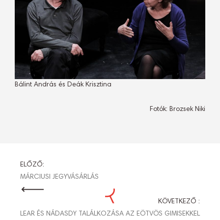
Bálint András és Deák Krisztina
Fotók: Brozsek Niki
BEJEGYZÉS
ELŐZŐ:
MÁRCIUSI JEGYVÁSÁRLÁS
NAVIGÁCIÓ
KÖVETKEZŐ :
LEAR ÉS NÁDASDY TALÁLKOZÁSA AZ EÖTVÖS GIMISEKKEL