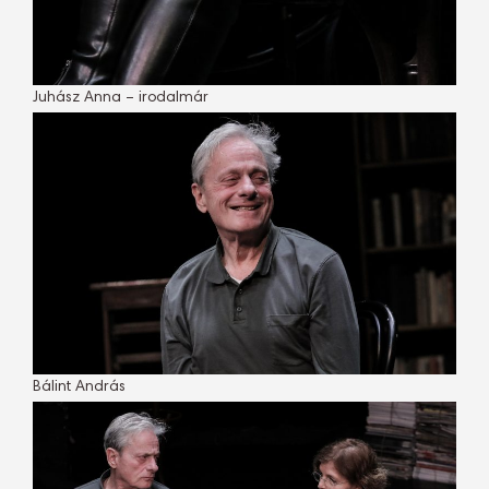
Juhász Anna – irodalmár
Bálint András