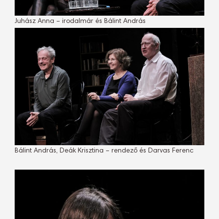
Juhász Anna – irodalmár és Bálint András
Bálint András, Deák Krisztina – rendező és Darvas Ferenc