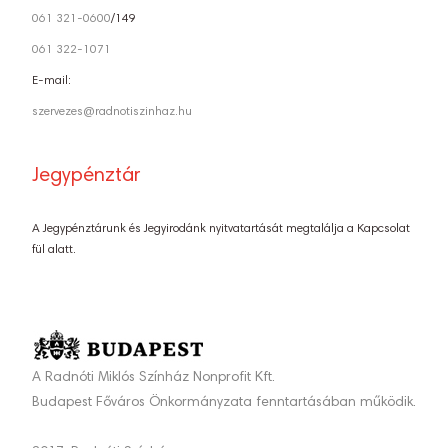
061 321-0600
/149
061 322-1071
E-mail:
szervezes@radnotiszinhaz.hu
Jegypénztár
A Jegypénztárunk és Jegyirodánk nyitvatartását megtalálja a Kapcsolat
fül alatt.
A Radnóti Miklós Színház Nonprofit Kft.
Budapest Főváros Önkormányzata fenntartásában működik.