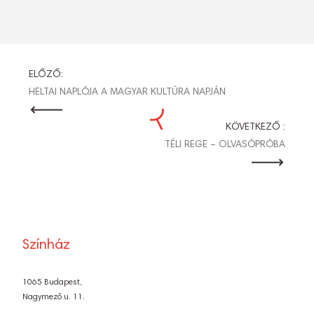
BEJEGYZÉS
ELŐZŐ:
HELTAI NAPLÓJA A MAGYAR KULTÚRA NAPJÁN
NAVIGÁCIÓ
KÖVETKEZŐ :
TÉLI REGE – OLVASÓPRÓBA
Színház
1065 Budapest,
Nagymező u. 11.