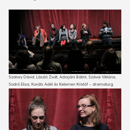
Szatory Dávid, László Zsolt, Adorjáni Bálint, Szávai Viktória,
Sodró Eliza, Kováts Adél és Kelemen Kristóf – dramaturg