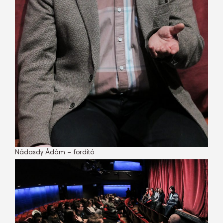
Nádasdy Ádám – fordító