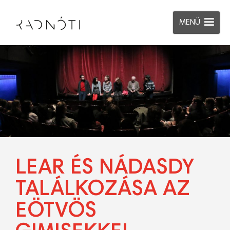
MENÜ
LEAR ÉS NÁDASDY
TALÁLKOZÁSA AZ
EÖTVÖS