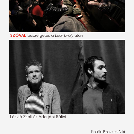
SZÓVAL
beszélgetés a
Lear király
után
László Zsolt és Adorjáni Bálint
Fotók: Brozsek Niki