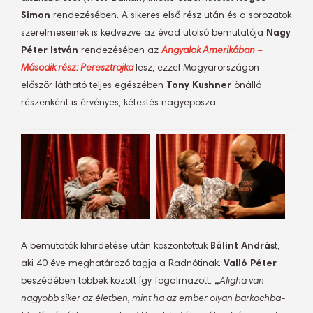
Simon
rendezésében. A sikeres első rész után és a sorozatok
szerelmeseinek is kedvezve az évad utolsó bemutatója
Nagy
Péter István
rendezésében az
Angyalok Amerikában –
Második rész: Peresztrojka
lesz, ezzel Magyarországon
először látható teljes egészében
Tony Kushner
önálló
részenként is érvényes, kétestés nagyeposza.
A bemutatók kihirdetése után köszöntöttük
Bálint András
t,
aki 40 éve meghatározó tagja a Radnótinak.
Valló Péter
beszédében többek között így fogalmazott:
„
Aligha van
nagyobb siker az életben, mint ha az ember olyan barkochba-