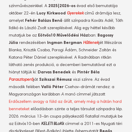
színművészeinkkel. A
2025|2026-os
évad első bemutatója
október 22-én
Lucy Kirkwood
Gyerekek
című drámája lesz,
amelyet
Fehér Balázs Benő
állít színpadra Kováts Adél, Tóth
Ildikó és László Zsolt szereplésével. Alig egy héttel később
mutatjuk be az
Eötvös10 Művelődési Ház
ban:
Bagossy
Júlia
rendezésében
Ingman Bergman
Hűtlenek
jét Mészáros
Blanka, Krisztik Csaba, Porogi Ádám, Schneider Zoltán és
Katona Péter Dániel szereplésével. A Radnótiban ritkán
látható zenés produkció, a decemberi bemutatóval ezt a
hiányt töltjük ki:
Darvas Benedek
és
Pintér Béla
Parasztoperá
ját
Szikszai Rémusz
viszi színre. Az évad
második felében
Valló Péter
Csehov-drámát rendez: a
Magyarországon korábban
A manó
címmel játszott
Erdőszellem avagy a föld az őrült, amely még a hátán hord
benneteket
előadásban szinte a teljes társulat színpadra lép.
2026. március 13-án csupa pályakezdő fiatallal mutatjuk be
az Eötvös10-ben
KELETI BLoKk
címmel a 2011-es Nyugati téri
diszkóbaleset (West-Balkán) ihlette ősbemutatót
Regős