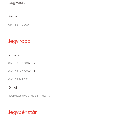
Nagymező u. 11.
Központ:
061 321-0600
Jegyiroda
Telefonszám:
061 321-0600
/119
061 321-0600
/149
061 322-1071
E-mail:
szervezes@radnotiszinhaz.hu
Jegypénztár