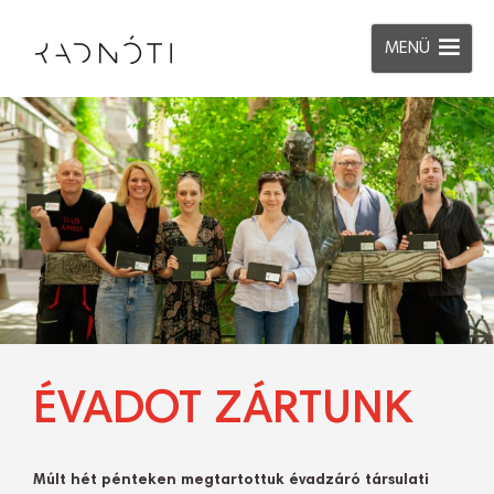
MENÜ
ÉVADOT ZÁRTUNK
Múlt hét pénteken megtartottuk évadzáró társulati