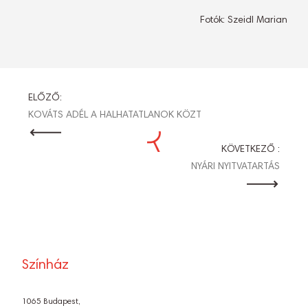
Fotók: Szeidl Marian
BEJEGYZÉS
ELŐZŐ:
KOVÁTS ADÉL A HALHATATLANOK KÖZT
NAVIGÁCIÓ
KÖVETKEZŐ :
NYÁRI NYITVATARTÁS
Színház
1065 Budapest,