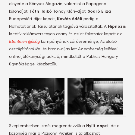
elnyerte a Könyves Magazin, valamint a Papageno
különdíját.
Tóth Ildikó
Tolnay Klári-díjat,
Sodró Eliza
Budapestért díjat kapott,
Kováts Adél
t pedig a
Halhatatlanok Társulatának tagjává választották. A
Hipnózis
kreatív reklámversenyen arany és ezüst fokozatot kapott az
Istentelen ifjúság
kampányának záróeseménye,
Az utolsó
osztálykirándulás
, és bronz-díjas lett
Az emberség kellékei
online jótékonysági aukció, mindkettőt a Publicis Hungary
ügynökséggel készítettük.
Szeptemberben ismét megrendezzük a
Nyílt nap
ot, de a
közönség már a Pozsonyi Pikniken is találkozhat