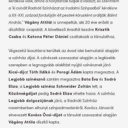
kérdéssé válik, amire a honfitársak tudják a választ, és szerintem
a ’ki csinált Radnóti Színházat az Irodalmi Színpadból’ kérdésre
a XX-XXI. század fordulóján élt pestiek kórusként ordítják: Bálint
András.”
Vágány Attilá
t is ünnepeltük, aki 20 éve erősíti a
díszítőtár csapatát. A következő évadtól kezdve
Krisztik
Csaba
és
Katona Péter Dániel
csatlakozik a társulathoz.
Végezetül kiosztásra kerültek az évad idei bemutatói alapján
a színház díjai. A színészek szavazatai alapján a legkisebb
szerepben a legnagyobb alakítást nyújtó színésznek járó
Kicsi-díj
at
Tóth Ildikó
és
Porogi Ádám
kapta megosztva. A
Legjobb színésznő
szintén megosztva
Bata Éva
és
Sodró
Eliza
, a
Legjobb színész
Schneider Zoltán
lett, a
Közönségdíjat
pedig
Sodró Eliza
vihette haza. A színház
Legjobb dolgozójának
járó, a Radnóti Színház
novemberben elhunyt színpadmesteréről, Kovács Jánosról
elnevezett
Kovács Öcsi-díjat
a társulat szavazatai alapján
Vágány Attila
díszítő kapta.