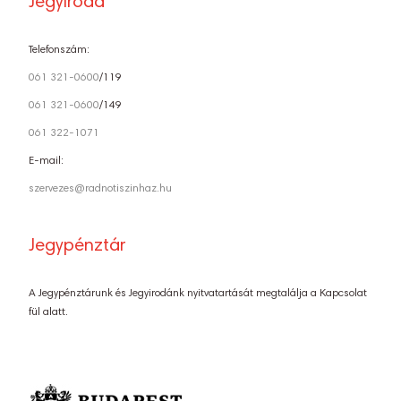
Jegyiroda
Telefonszám:
061 321-0600
/119
061 321-0600
/149
061 322-1071
E-mail:
szervezes@radnotiszinhaz.hu
Jegypénztár
A Jegypénztárunk és Jegyirodánk nyitvatartását megtalálja a Kapcsolat
fül alatt.