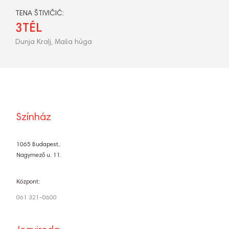
TENA ŠTIVIČIĆ:
3TÉL
Dunja Kralj, Maša húga
Színház
1065 Budapest,
Nagymező u. 11.
Központ:
061 321-0600