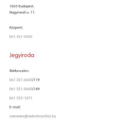
1065 Budapest,
Nagymező u. 11.
Központ:
061 321-0600
Jegyiroda
Telefonszám:
061 321-0600
/119
061 321-0600
/149
061 322-1071
E-mail:
szervezes@radnotiszinhaz.hu