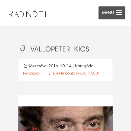
MENÜ
VALLOPETER_KICSI
Közzétéve:
2016-10-14
| Kategória:
Rendezők
Teljes felbontás (500 × 500)
←
→
Előző
Következő