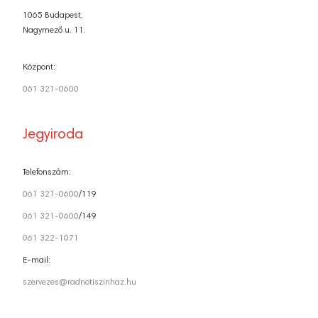
1065 Budapest,
Nagymező u. 11.
Központ:
061 321-0600
Jegyiroda
Telefonszám:
061 321-0600
/119
061 321-0600
/149
061 322-1071
E-mail:
szervezes@radnotiszinhaz.hu