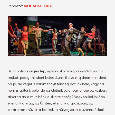
Rendező:
MOHÁCSI JÁNOS
Ha a balsors régen tép, ugyanakkor megbűnhődtük már a
múltat, pedig mindent beleadtunk, illetve majdnem mindent,
na jó, de végül is valamennyit tényleg adtunk bele, vagy ha
nem is adtunk bele, de az életünk valahogy elfogyott közben,
akkor talán a mi hibánk a sikertelenség? Vagy sokkal inkább
ellenünk a világ, az Úristen, ellenünk a gravitáció, az
elektromos művek, a bankok, a hülyegyerek a szomszédból,