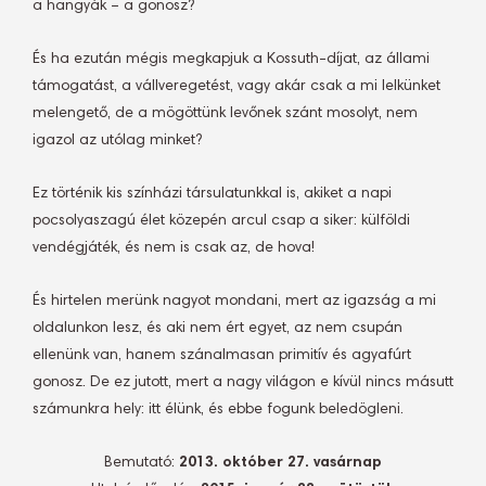
a hangyák – a gonosz?
És ha ezután mégis megkapjuk a Kossuth-díjat, az állami
támogatást, a vállveregetést, vagy akár csak a mi lelkünket
melengető, de a mögöttünk levőnek szánt mosolyt, nem
igazol az utólag minket?
Ez történik kis színházi társulatunkkal is, akiket a napi
pocsolyaszagú élet közepén arcul csap a siker: külföldi
vendégjáték, és nem is csak az, de hova!
És hirtelen merünk nagyot mondani, mert az igazság a mi
oldalunkon lesz, és aki nem ért egyet, az nem csupán
ellenünk van, hanem szánalmasan primitív és agyafúrt
gonosz. De ez jutott, mert a nagy világon e kívül nincs másutt
számunkra hely: itt élünk, és ebbe fogunk beledögleni.
Bemutató:
2013. október 27. vasárnap