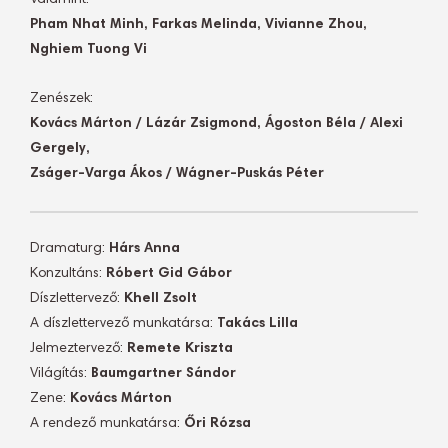
Valamint:
Pham Nhat Minh, Farkas Melinda, Vivianne Zhou,
Nghiem Tuong Vi
Zenészek:
Kovács Márton / Lázár Zsigmond, Ágoston Béla / Alexi
Gergely,
Zságer-Varga Ákos / Wágner-Puskás Péter
Dramaturg:
Hárs Anna
Konzultáns:
Róbert Gid Gábor
Díszlettervező:
Khell Zsolt
A díszlettervező munkatársa:
Takács Lilla
Jelmeztervező:
Remete Kriszta
Világítás:
Baumgartner Sándor
Zene:
Kovács Márton
A rendező munkatársa:
Őri Rózsa