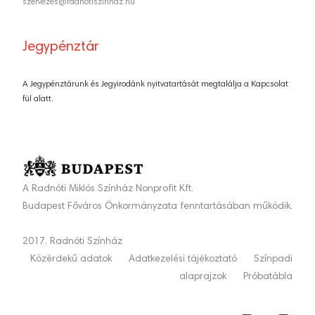
szervezes@radnotiszinhaz.hu
Jegypénztár
A Jegypénztárunk és Jegyirodánk nyitvatartását megtalálja a Kapcsolat
fül alatt.
A Radnóti Miklós Színház Nonprofit Kft.
Budapest Főváros Önkormányzata fenntartásában működik.
2017. Radnóti Színház
Közérdekű adatok
Adatkezelési tájékoztató
Színpadi
alaprajzok
Próbatábla