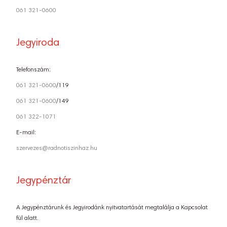
061 321-0600
Jegyiroda
Telefonszám:
061 321-0600
/119
061 321-0600
/149
061 322-1071
E-mail:
szervezes@radnotiszinhaz.hu
Jegypénztár
A Jegypénztárunk és Jegyirodánk nyitvatartását megtalálja a Kapcsolat
fül alatt.