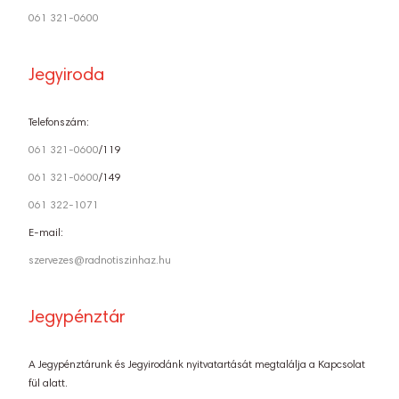
061 321-0600
Jegyiroda
Telefonszám:
061 321-0600
/119
061 321-0600
/149
061 322-1071
E-mail:
szervezes@radnotiszinhaz.hu
Jegypénztár
A Jegypénztárunk és Jegyirodánk nyitvatartását megtalálja a Kapcsolat
fül alatt.