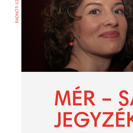
RADNÓTI SZÍNHÁZ
MÉR – 
JEGYZÉ