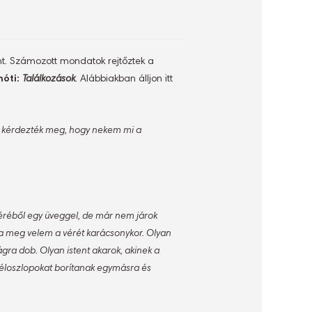
ínt. Számozott mondatok rejtőztek a
nóti:
Találkozások
. Alábbiakban álljon itt
em kérdezték meg, hogy nekem mi a
véréből egy üveggel, de már nem járok
a meg velem a vérét karácsonykor. Olyan
lágra dob. Olyan istent akarok, akinek a
éloszlopokat borítanak egymásra és