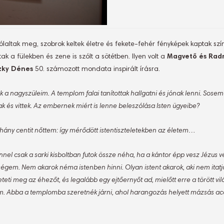
zólaltak meg, szobrok keltek életre és fekete-fehér fényképek kaptak sz
 a fülekben és zene is szólt a sötétben. Ilyen volt a
Magvető és Rad
zky Dénes
50. számozott mondata inspirált írásra.
 nagyszüleim. A templom falai tanítottak hallgatni és jónak lenni. Sos
k és vittek. Az embernek miért is lenne beleszólása Isten ügyeibe?
 centit nőttem: így mérődött istentiszteletekben az életem…
el csak a sarki kisboltban futok össze néha, ha a kántor épp vesz Jézus 
gem. Nem akarok néma istenben hinni. Olyan istent akarok, aki nem itatj
eteti meg az éhezőt, és legalább egy ejtőernyőt ad, mielőtt erre a törött vi
. Abba a templomba szeretnék járni, ahol harangozás helyett mázsás ac