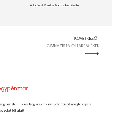
A fotókat Bárdos Bodza készítette
KÖVETKEZŐ :
GIMNAZISTA OLTÁREMLÉKEK
egypénztár
Jegypénztárunk és Jegyirodánk nyitvatartását megtalálja a
pcsolat fül alatt.