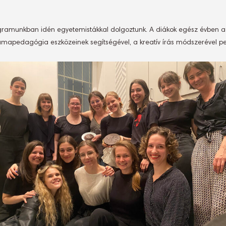
ramunkban idén egyetemistákkal dolgoztunk. A diákok egész évben 
drámapedagógia eszközeinek segítségével, a kreatív írás módszerével p