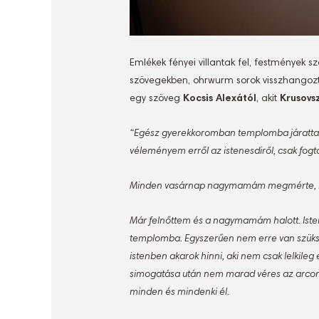
Emlékek fényei villantak fel, festmények s
szövegekben, ohrwurm sorok visszhangoztak
egy szöveg
Kocsis Alexától
, akit
Krusovs
“Egész gyerekkoromban templomba járattak a
véleményem erről az istenesdiről, csak fogta
Minden vasárnap nagymamám megmérte, hány
Már felnőttem és a nagymamám halott. Istenn
templomba. Egyszerűen nem erre van szüksé
istenben akarok hinni, aki nem csak lelkileg 
simogatása után nem marad véres az arcom
minden és mindenki él.