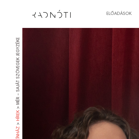
ELŐADÁSOK
MÉR – SAJÁT SZÖVEGEK JEGYZÉKE
>
HÍREK
>