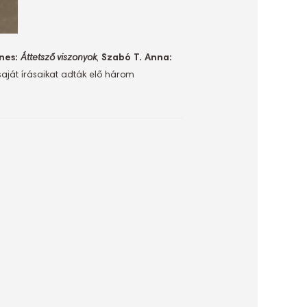
nes:
Áttetsző viszonyok
,
Szabó T. Anna:
 saját írásaikat adták elő három