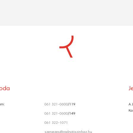
S
Ó
roda
J
ám:
061 321-0600
/119
A 
Ka
061 321-0600
/149
061 322-1071
szervezes@radnotiszinhaz.hu