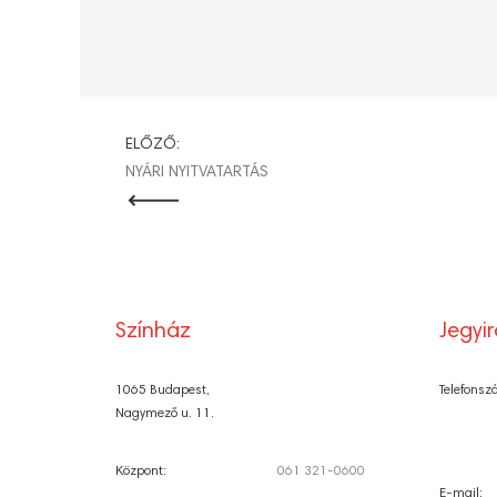
BEJEGYZÉ
ELŐZŐ:
NYÁRI NYITVATARTÁS
NAVIGÁCI
Színház
Jegyi
1065 Budapest,
Telefonsz
Nagymező u. 11.
Központ:
061 321-0600
E-mail: