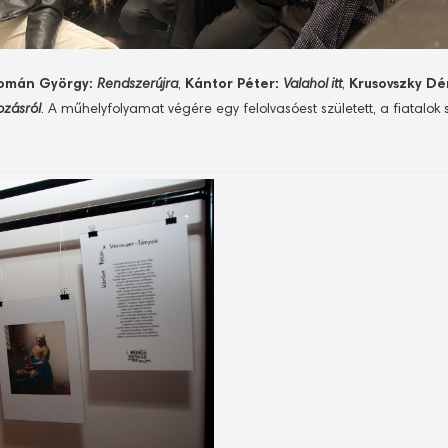
omán György:
Rendszerújra
,
Kántor Péter:
Valahol itt
,
Krusovszky Dé
ozásról
. A műhelyfolyamat végére egy felolvasóest született, a fiatalok