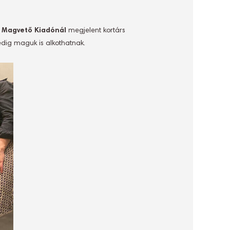
a
Magvető Kiadónál
megjelent kortárs
edig maguk is alkothatnak.