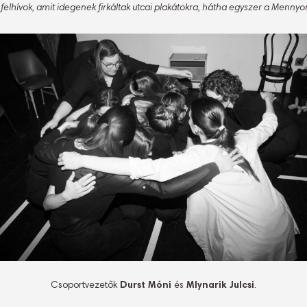
elhívok, amit idegenek firkáltak utcai plakátokra, hátha egyszer a Mennyor
Csoportvezetők
Durst Móni
és
Mlynarik Julcsi
.