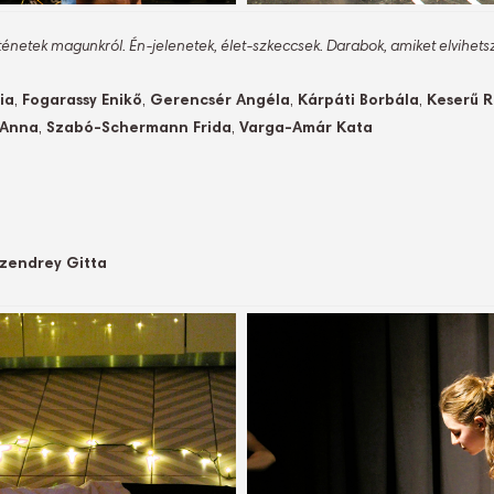
rténetek magunkról. Én-jelenetek, élet-szkeccsek. Darabok, amiket elvihetsz
ia
,
Fogarassy Enikő
,
Gerencsér Angéla
,
Kárpáti Borbála
,
Keserű 
 Anna
,
Szabó-Schermann Frida
,
Varga-Amár Kata
zendrey Gitta