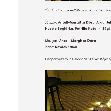
“Én. Én? Ki az az én? Mi az az én? 13 én. Tö
Játszók:
Antall-Margitta Dóra
,
Aradi Júl
Nyeste Boglárka
,
Petrilla Katalin
,
Sági
Mozgás:
Antall-Margitta Dóra
Zene:
Kovács Samu
Csoportvezető, az előadás szerkesztője:
S