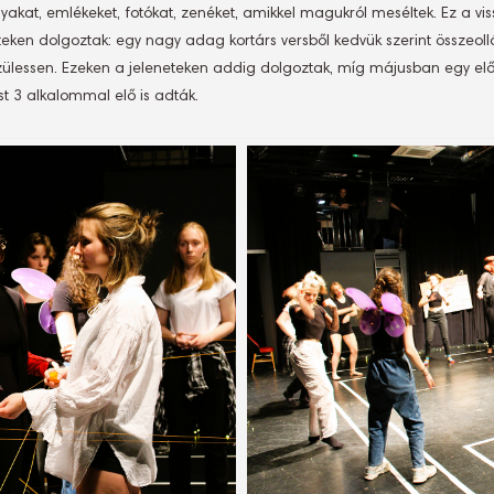
yakat, emlékeket, fotókat, zenéket, amikkel magukról meséltek. Ez a vi
eken dolgoztak: egy nagy adag kortárs versből kedvük szerint összeollóz
szülessen. Ezeken a jeleneteken addig dolgoztak, míg májusban egy előa
t 3 alkalommal elő is adták.