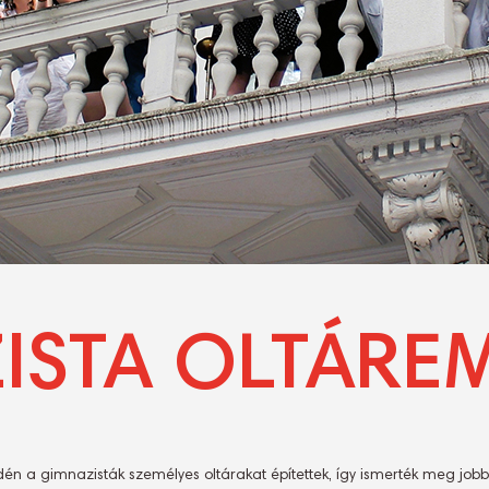
ISTA OLTÁRE
dén a gimnazisták személyes oltárakat építettek, így ismerték meg j