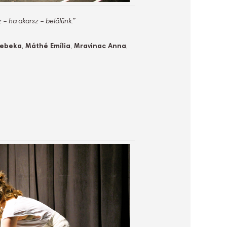
 – ha akarsz – belőlünk.”
Rebeka
,
Máthé Emília
,
Mravinac Anna
,