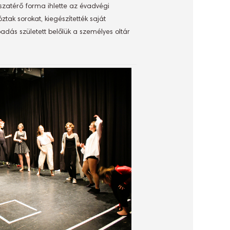
sszatérő forma ihlette az évadvégi
tak sorokat, kiegészítették saját
dás született belőlük a személyes oltár