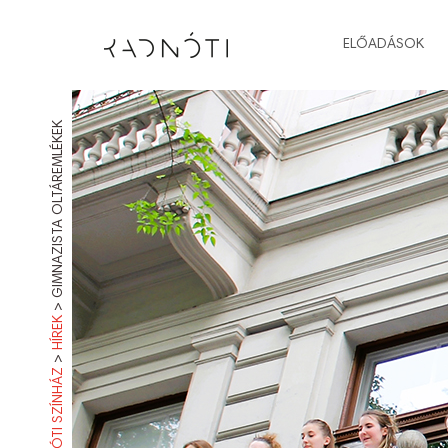
ELŐADÁSOK
GIMNAZISTA OLTÁREMLÉKEK
>
HÍREK
>
RADNÓTI SZÍNHÁZ