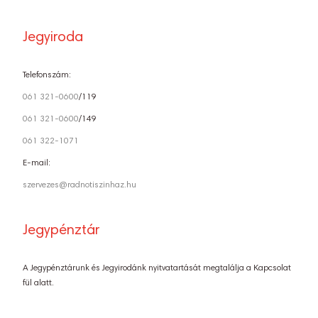
Jegyiroda
Telefonszám:
061 321-0600
/119
061 321-0600
/149
061 322-1071
E-mail:
szervezes@radnotiszinhaz.hu
Jegypénztár
A Jegypénztárunk és Jegyirodánk nyitvatartását megtalálja a Kapcsolat
fül alatt.