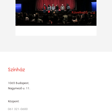
→
Következő
Színház
1065 Budapest,
Nagymező u. 11.
Központ:
061 321-0600