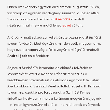
Ebben az évadban egyetlen alkalommal, augusztus 29-én,
vasárnap az egyetlen vendéghelyszínünkön, a József Attila
Színházban játsszuk élőben a
III. Richárd
ot limitált
nézőszámmal, melyre mától lehet
jegyet
váltani.
A járvány miatt sokadszor kellett újraterveznünk a
III. Richárd
streamfelvételét. Most úgy tűnik, minden esély megvan arra,
hogy ezen a napon végre fel is vegyük a világhírű rendező,
Andrei Şerban
előadását.
Sajnos a SzínházTV lemondta az előadás felvételét és
streamelését, ezért a Radnóti Színház felveszi, és a
későbbiekben streameli ezt az előadás egy másik felületen.
Akik korábban a SzínházTV-nél váltottak jegyet a III. Richárd
stream-re, azok kérjük, forduljanak a SzínháztTV-hez
(info@szinhaztv.com), mert a korábban megvásárolt jegyeik
– minden igyekezetünk ellenére – nem lehetnek érvényesek