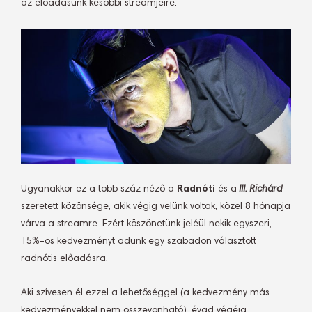
az előadásunk későbbi streamjeire.
Ugyanakkor ez a több száz néző a
Radnóti
és a
III. Richárd
szeretett közönsége, akik végig velünk voltak, közel 8 hónapja
várva a streamre. Ezért köszönetünk jeléül nekik egyszeri,
15%-os kedvezményt adunk egy szabadon választott
radnótis előadásra.
Aki szívesen él ezzel a lehetőséggel (a kedvezmény más
kedvezményekkel nem összevonható), évad végéig