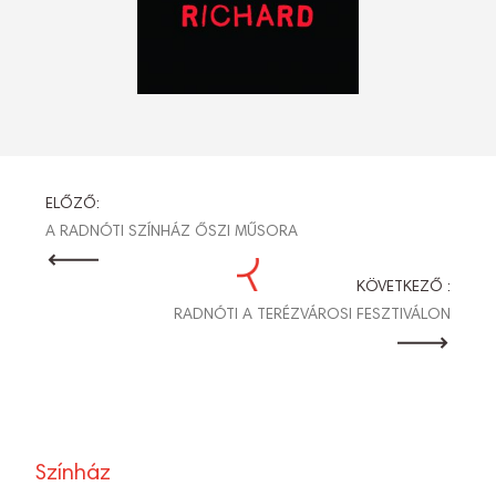
BEJEGYZÉS
ELŐZŐ:
A RADNÓTI SZÍNHÁZ ŐSZI MŰSORA
NAVIGÁCIÓ
KÖVETKEZŐ :
RADNÓTI A TERÉZVÁROSI FESZTIVÁLON
Színház