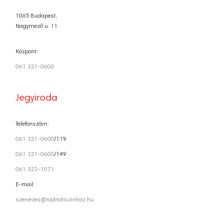
1065 Budapest,
Nagymező u. 11.
Központ:
061 321-0600
Jegyiroda
Telefonszám:
061 321-0600
/119
061 321-0600
/149
061 322-1071
E-mail:
szervezes@radnotiszinhaz.hu