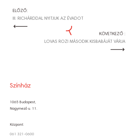
BEJEGYZÉS
ELŐZŐ:
III. RICHÁRDDAL NYITJUK AZ ÉVADOT
NAVIGÁCIÓ
KÖVETKEZŐ :
LOVAS ROZI MÁSODIK KISBABÁJÁT VÁRJA
Színház
1065 Budapest,
Nagymező u. 11.
Központ:
061 321-0600