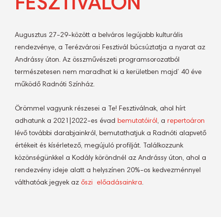
FESZTIVÁLON
Augusztus 27-29-között a belváros legújabb kulturális
rendezvénye, a Terézvárosi Fesztivál búcsúztatja a nyarat az
Andrássy úton. Az összművészeti programsorozatból
természetesen nem maradhat ki a kerületben majd’ 40 éve
működő Radnóti Színház.
Örömmel vagyunk részesei a Te! Fesztiválnak, ahol hírt
adhatunk a 2021|2022-es évad
bemutatóiról
, a
repertoáron
lévő további darabjainkról, bemutathatjuk a Radnóti alapvető
értékeit és kísérletező, megújuló profilját. Találkozzunk
közönségünkkel a Kodály köröndnél az Andrássy úton, ahol a
rendezvény ideje alatt a helyszínen 20%-os kedvezménnyel
válthatóak jegyek az
őszi előadásainkra
.