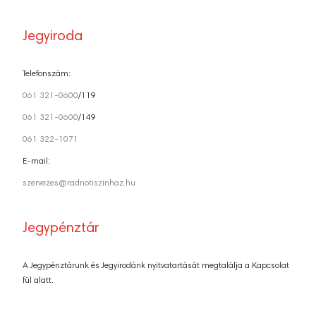
Jegyiroda
Telefonszám:
061 321-0600
/119
061 321-0600
/149
061 322-1071
E-mail:
szervezes@radnotiszinhaz.hu
Jegypénztár
A Jegypénztárunk és Jegyirodánk nyitvatartását megtalálja a Kapcsolat
fül alatt.