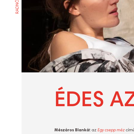
ÉDES A
Mészáros Blanká
t
az
Egy csepp méz
című