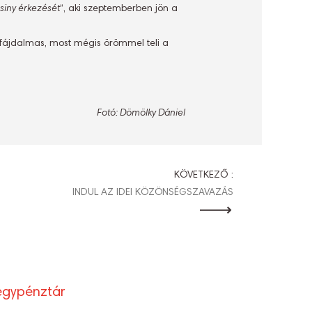
csiny érkezését
“, aki szeptemberben jön a
 fájdalmas, most mégis örömmel teli a
Fotó: Dömölky Dániel
KÖVETKEZŐ :
INDUL AZ IDEI KÖZÖNSÉGSZAVAZÁS
egypénztár