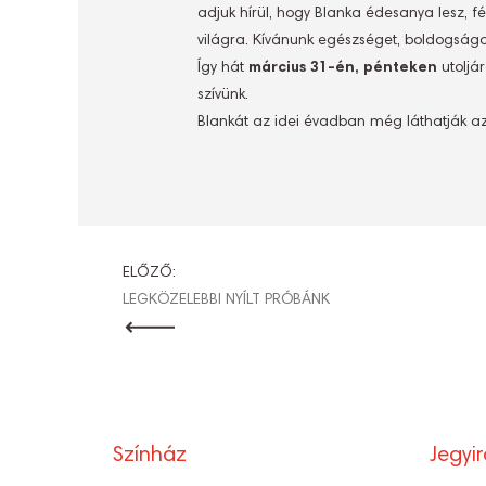
adjuk hírül, hogy Blanka édesanya lesz, f
világra. Kívánunk egészséget, boldogságo
Így hát
március 31-én, pénteken
utoljá
szívünk.
Blankát az idei évadban még láthatják a
BEJEGYZÉ
ELŐZŐ:
LEGKÖZELEBBI NYÍLT PRÓBÁNK
NAVIGÁCI
Színház
Jegyi