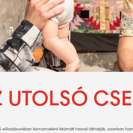
Z UTOLSÓ CSE
 előadásunkban kismamaként kitömött hassal láthatják, azonban ha