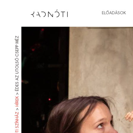
ELŐADÁSOK
ÉDES AZ UTOLSÓ CSEPP MÉZ
>
HÍREK
>
RADNÓTI SZÍNHÁZ