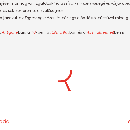
érjével már nagyon izgatottak “
és a szívünk minden melegével várjuk a ki
t és sok-sok örömet a szülőséghez!
ra játsszuk az
Egy csepp méz
et, és bár egy előadástól búcsúzni mindig
z
Antigoné
ban, a
10
-ben, a
Kályha Kati
ban és a
451
Fahrenheit
ben is.
S
Ó
roda
J