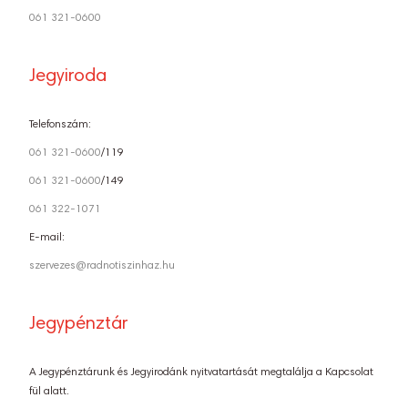
061 321-0600
Jegyiroda
Telefonszám:
061 321-0600
/119
061 321-0600
/149
061 322-1071
E-mail:
szervezes@radnotiszinhaz.hu
Jegypénztár
A Jegypénztárunk és Jegyirodánk nyitvatartását megtalálja a Kapcsolat
fül alatt.