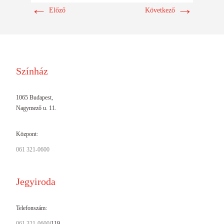
←
→
Előző
Következő
Színház
1065 Budapest,
Nagymező u. 11.
Központ:
061 321-0600
Jegyiroda
Telefonszám:
061 321-0600
/119