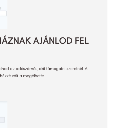
YHÁZNAK AJÁNLOD FEL
egadnod az adószámát, akit támogatni szeretnél. A
ehézzé vált a megélhetés.