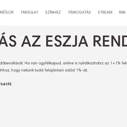
MŰSOR
TÁRSULAT
SZÍNHÁZ
TÁMOGATÁS
STREAM
RIM
ÁS AZ ESZJA REN
dóbevallását. Ha van ügyfélkapud, online is nyilatkozhatsz az 1+1% fe
k ahhoz, hogy nekünk tudd felajánlani adód 1%-át.
 hétfő