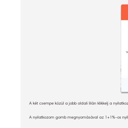
A két csempe közül a jobb oldali lilán klikkelj a nyila
A nyilatkozom gomb megnyomásával az 1+1%-os nyilatk