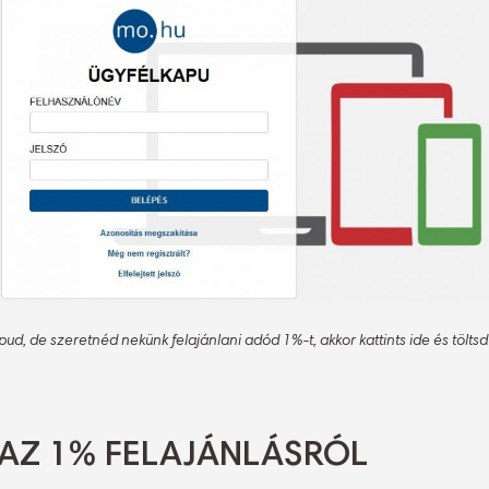
ud, de szeretnéd nekünk felajánlani adód 1%-t, akkor kattints ide és töltsd 
Z AZ 1% FELAJÁNLÁSRÓL