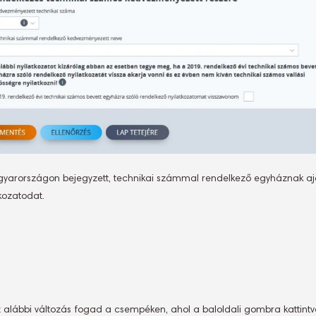
gyarországon bejegyzett, technikai számmal rendelkező egyháznak aj
kozatodat.
lábbi változás fogad a csempéken, ahol a baloldali gombra kattintva