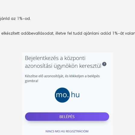
ajánld az 1%-od.
 elkészített adóbevallásodat, illetve fel tudd ajánlani adód 1%-át vala