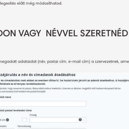
églegesítés előtt még módosíthatod.
DON VAGY NÉVVEL SZERETNÉD
megadott adataidat (név, postai cím, e-mail cím) a szervezetnek, ame