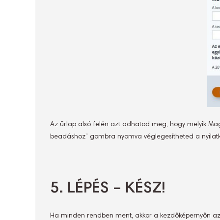
Az űrlap alsó felén azt adhatod meg, hogy melyik Ma
beadáshoz” gombra nyomva véglegesítheted a nyilat
5. LÉPÉS – KÉSZ!
Ha minden rendben ment, akkor a kezdőképernyőn az a