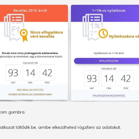
tkozom gombra.
ozat töltődik be, amibe elkezdheted rögzíteni az adatokat.