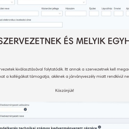
VILSZERVEZETNEK ÉS MELYIK EG
szervezetek kiválasztásával folytatódik. Itt annak a szervezetnek kell m
kat a kollégákat támogatja, akiknek a járványveszély miatt rendkívül n
Köszönjük!