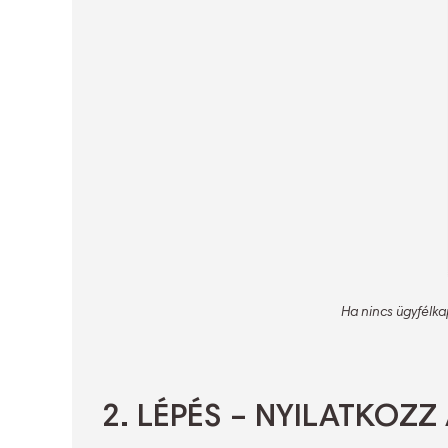
Ha nincs ügyfélkap
2. LÉPÉS – NYILATKOZ