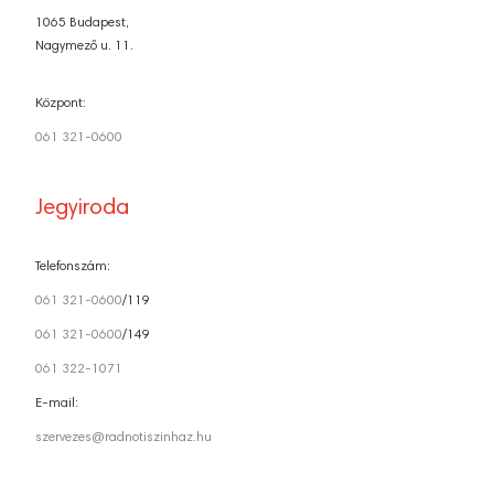
1065 Budapest,
Nagymező u. 11.
Központ:
061 321-0600
Jegyiroda
Telefonszám:
061 321-0600
/119
061 321-0600
/149
061 322-1071
E-mail:
szervezes@radnotiszinhaz.hu