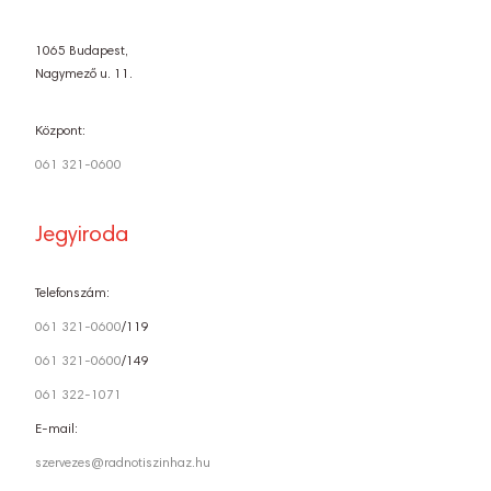
1065 Budapest,
Nagymező u. 11.
Központ:
061 321-0600
Jegyiroda
Telefonszám:
061 321-0600
/119
061 321-0600
/149
061 322-1071
E-mail:
szervezes@radnotiszinhaz.hu