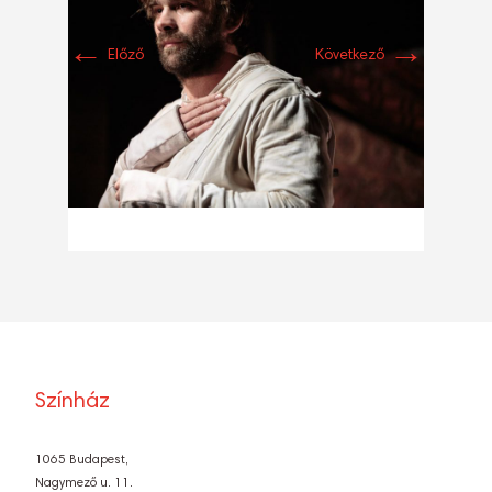
←
→
Előző
Következő
Színház
1065 Budapest,
Nagymező u. 11.