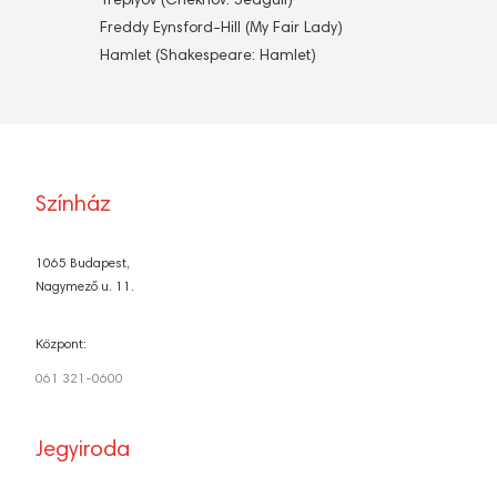
Treplyov (Chekhov: Seagull)
Freddy Eynsford-Hill (My Fair Lady)
Hamlet (Shakespeare: Hamlet)
Színház
1065 Budapest,
Nagymező u. 11.
Központ:
061 321-0600
Jegyiroda