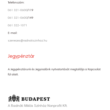
Telefonszám:
061 321-0600
/119
061 321-0600
/149
061 322-1071
E-mail:
szervezes@radnotiszinhaz.hu
Jegypénztár
A Jegypénztárunk és Jegyirodánk nyitvatartását megtalálja a Kapcsolat
fül alatt.
A Radnóti Miklós Színház Nonprofit Kft.