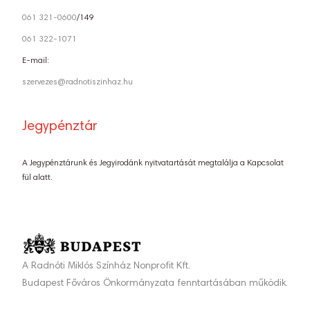
061 321-0600
/149
061 322-1071
E-mail:
szervezes@radnotiszinhaz.hu
Jegypénztár
A Jegypénztárunk és Jegyirodánk nyitvatartását megtalálja a Kapcsolat
fül alatt.
A Radnóti Miklós Színház Nonprofit Kft.
Budapest Főváros Önkormányzata fenntartásában működik.