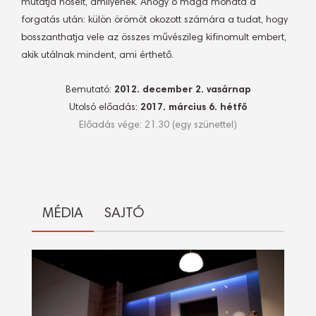
mutatja hőseit, amilyenek. Ahogy ő maga mondta a
forgatás után: külön örömöt okozott számára a tudat, hogy
bosszanthatja vele az összes művészileg kifinomult embert,
akik utálnak mindent, ami érthető.
Bemutató:
2012. december 2. vasárnap
Utolsó előadás:
2017. március 6. hétfő
Előadás vége: 21.30 (egy szünettel)
MÉDIA
SAJTÓ