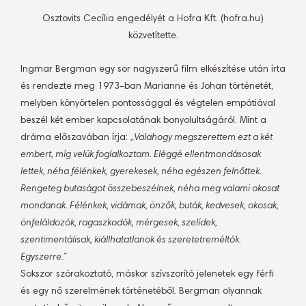
Osztovits Cecília engedélyét a Hofra Kft. (hofra.hu)
közvetítette.
Ingmar Bergman egy sor nagyszerű film elkészítése után írta
és rendezte meg 1973-ban Marianne és Johan történetét,
melyben könyörtelen pontossággal és végtelen empátiával
beszél két ember kapcsolatának bonyolultságáról. Mint a
dráma előszavában írja:
„Valahogy megszerettem ezt a két
embert, míg velük foglalkoztam. Eléggé ellentmondásosak
lettek, néha félénkek, gyerekesek, néha egészen felnőttek.
Rengeteg butaságot összebeszélnek, néha meg valami okosat
mondanak. Félénkek, vidámak, önzők, buták, kedvesek, okosak,
önfeláldozók, ragaszkodók, mérgesek, szelídek,
szentimentálisak, kiállhatatlanok és szeretetreméltók.
Egyszerre.”
Sokszor szórakoztató, máskor szívszorító jelenetek egy férfi
és egy nő szerelmének történetéből. Bergman olyannak