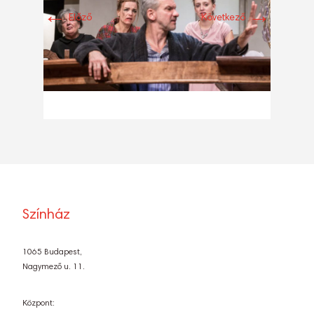
←
→
Előző
Következő
Színház
1065 Budapest,
Nagymező u. 11.
Központ: