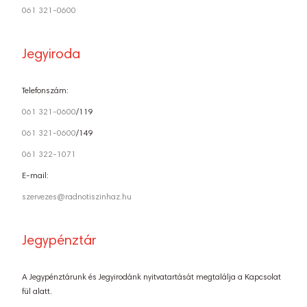
061 321-0600
Jegyiroda
Telefonszám:
061 321-0600
/119
061 321-0600
/149
061 322-1071
E-mail:
szervezes@radnotiszinhaz.hu
Jegypénztár
A Jegypénztárunk és Jegyirodánk nyitvatartását megtalálja a Kapcsolat
fül alatt.