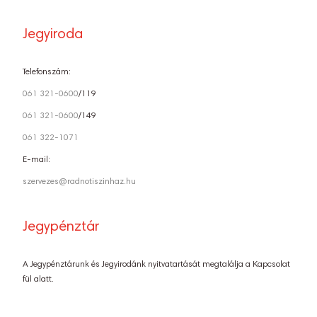
Jegyiroda
Telefonszám:
061 321-0600
/119
061 321-0600
/149
061 322-1071
E-mail:
szervezes@radnotiszinhaz.hu
Jegypénztár
A Jegypénztárunk és Jegyirodánk nyitvatartását megtalálja a Kapcsolat
fül alatt.