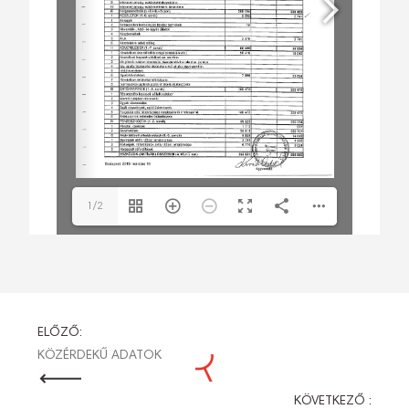
1/2
BEJEGYZÉS
ELŐZŐ:
KÖZÉRDEKŰ ADATOK
NAVIGÁCIÓ
KÖVETKEZŐ :