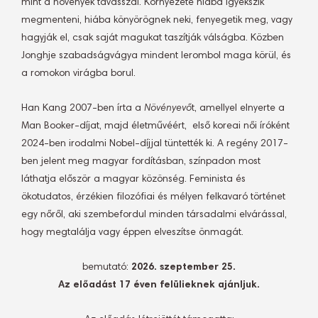
mint a növények tavasszal. Környezete hiába igyekszik
megmenteni, hiába könyörögnek neki, fenyegetik meg, vagy
hagyják el, csak saját magukat taszítják válságba. Közben
Jonghje szabadságvágya mindent lerombol maga körül, és
a romokon virágba borul.
Han Kang 2007-ben írta a
Növényevő
t, amellyel elnyerte a
Man Booker-díjat, majd életművéért, első koreai női íróként
2024-ben irodalmi Nobel-díjjal tüntették ki. A regény 2017-
ben jelent meg magyar fordításban, színpadon most
láthatja először a magyar közönség. Feminista és
ökotudatos, érzékien filozófiai és mélyen felkavaró történet
egy nőről, aki szembefordul minden társadalmi elvárással,
hogy megtalálja vagy éppen elveszítse önmagát.
bemutató:
2026. szeptember 25.
Az előadást 17 éven felülieknek ajánljuk.