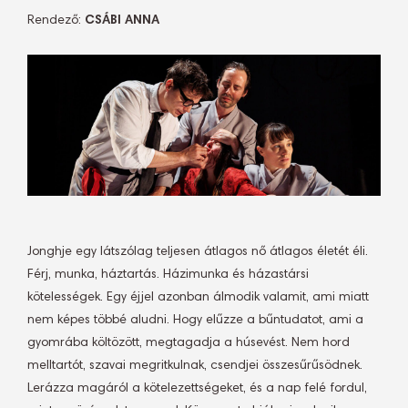
Rendező:
CSÁBI ANNA
Jonghje egy látszólag teljesen átlagos nő átlagos életét éli.
Férj, munka, háztartás. Házimunka és házastársi
kötelességek. Egy éjjel azonban álmodik valamit, ami miatt
nem képes többé aludni. Hogy elűzze a bűntudatot, ami a
gyomrába költözött, megtagadja a húsevést. Nem hord
melltartót, szavai megritkulnak, csendjei összesűrűsödnek.
Lerázza magáról a kötelezettségeket, és a nap felé fordul,