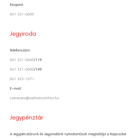
Központ:
061 321-0600
Jegyiroda
Telefonszám:
061 321-0600
/119
061 321-0600
/149
061 322-1071
E-mail:
szervezes@radnotiszinhaz.hu
Jegypénztár
A Jegypénztárunk és Jegyirodánk nyitvatartását megtalálja a Kapcsolat