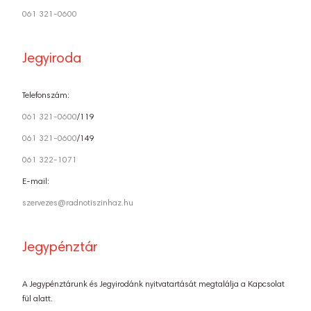
061 321-0600
Jegyiroda
Telefonszám:
061 321-0600
/119
061 321-0600
/149
061 322-1071
E-mail:
szervezes@radnotiszinhaz.hu
Jegypénztár
A Jegypénztárunk és Jegyirodánk nyitvatartását megtalálja a Kapcsolat
fül alatt.