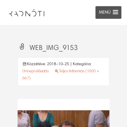
MENÜ
WEB_IMG_9153
Közzétéve:
2018-10-25
| Kategória:
Ünnepi előadás
Teljes felbontás (1000 ×
667)