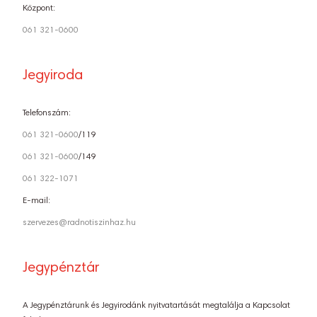
Központ:
061 321-0600
Jegyiroda
Telefonszám:
061 321-0600
/119
061 321-0600
/149
061 322-1071
E-mail:
szervezes@radnotiszinhaz.hu
Jegypénztár
A Jegypénztárunk és Jegyirodánk nyitvatartását megtalálja a Kapcsolat