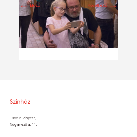
←
→
Előző
Következő
Színház
1065 Budapest,
Nagymező u. 11.