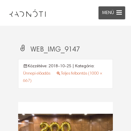
MENÜ
WEB_IMG_9147
Közzétéve:
2018-10-25
| Kategória:
Ünnepi előadás
Teljes felbontás (1000 ×
667)