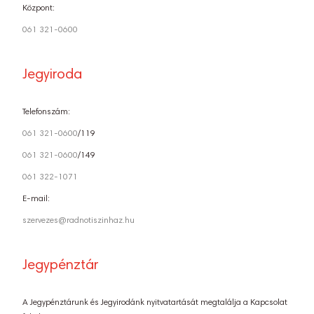
Központ:
061 321-0600
Jegyiroda
Telefonszám:
061 321-0600
/119
061 321-0600
/149
061 322-1071
E-mail:
szervezes@radnotiszinhaz.hu
Jegypénztár
A Jegypénztárunk és Jegyirodánk nyitvatartását megtalálja a Kapcsolat