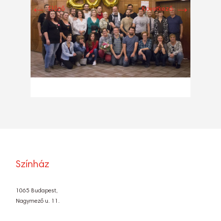
←
→
Előző
Következő
Színház
1065 Budapest,
Nagymező u. 11.