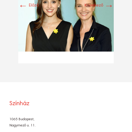
←
→
Előző
Következő
Színház
1065 Budapest,
Nagymező u. 11.