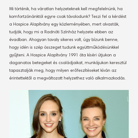
Mi történik, ha váratlan helyzeteknek kell megfelelnünk, ha
komfortzónánktól egyre csak távolodunk? Teszi fel a kérdést
a Hospice Alapítvány egy közleményében, mert olvasták,
tudják, hogy mi a Radnóti Színház helyzete ebben az
évadban. Ahogyan tavaly sikeres volt, úgy bízunk benne,
hogy idén is szép összeget tudunk együttműködésünkkel
gyűjteni. A Hospice Alapítvány 1991 óta kíséri útjukon a
daganatos betegeket és családjaikat, munkájukon keresztül
tapasztalják meg, hogy milyen erőfeszítéseket kíván az
érintettektől a megváltozott helyzethez való alkalmazkodás.