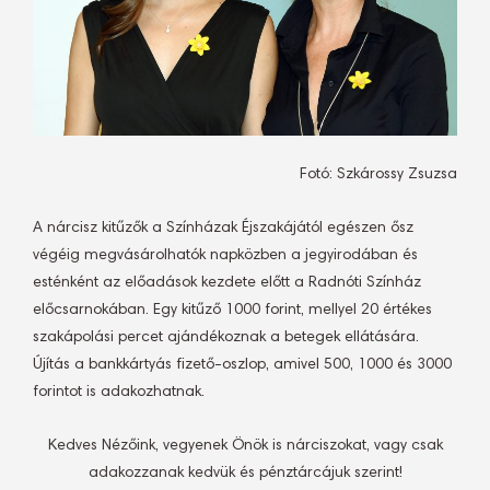
Fotó: Szkárossy Zsuzsa
A nárcisz kitűzők a Színházak Éjszakájától egészen ősz
végéig megvásárolhatók napközben a jegyirodában és
esténként az előadások kezdete előtt a Radnóti Színház
előcsarnokában. Egy kitűző 1000 forint, mellyel 20 értékes
szakápolási percet ajándékoznak a betegek ellátására.
Újítás a bankkártyás fizető-oszlop, amivel 500, 1000 és 3000
forintot is adakozhatnak.
Kedves Nézőink, vegyenek Önök is nárciszokat, vagy csak
adakozzanak kedvük és pénztárcájuk szerint!