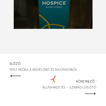
BEJEGYZÉS
ELŐZŐ:
NYÍLT PRÓBA A MŰVÉSZNŐ ÉS RAJONGÓIBÓL
NAVIGÁCIÓ
KÖVETKEZŐ :
ÁLLÁSHIRDETÉS – SZÍNPADI DÍSZÍTŐ