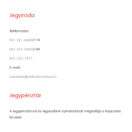
Jegyiroda
Telefonszám:
061 321-0600
/119
061 321-0600
/149
061 322-1071
E-mail:
szervezes@radnotiszinhaz.hu
Jegypénztár
A Jegypénztárunk és Jegyirodánk nyitvatartását megtalálja a Kapcsolat
fül alatt.