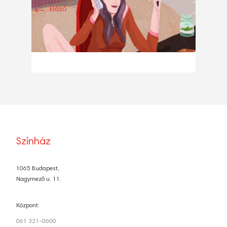
←
Előző
Színház
1065 Budapest,
Nagymező u. 11.
Központ:
061 321-0600