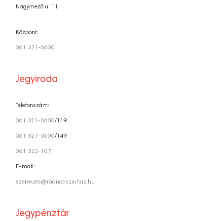
Nagymező u. 11.
Központ:
061 321-0600
Jegyiroda
Telefonszám:
061 321-0600
/119
061 321-0600
/149
061 322-1071
E-mail:
szervezes@radnotiszinhaz.hu
Jegypénztár