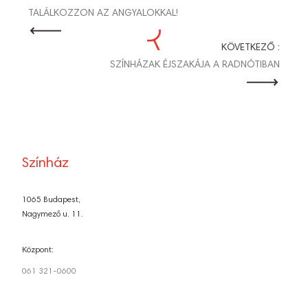
BEJEGYZÉS
TALÁLKOZZON AZ ANGYALOKKAL!
NAVIGÁCIÓ
KÖVETKEZŐ :
SZÍNHÁZAK ÉJSZAKÁJA A RADNÓTIBAN
Színház
1065 Budapest,
Nagymező u. 11.
Központ:
061 321-0600