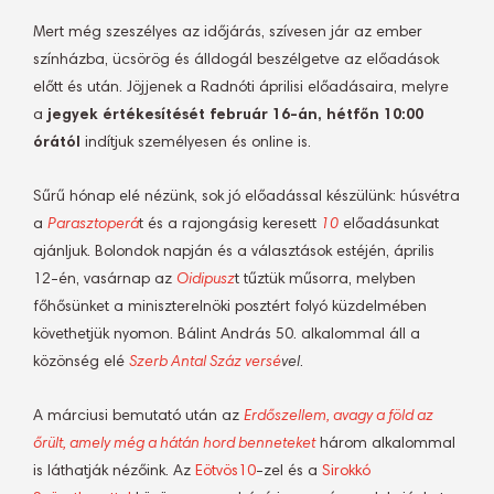
Mert még szeszélyes az időjárás, szívesen jár az ember
színházba, ücsörög és álldogál beszélgetve az előadások
előtt és után. Jöjjenek a Radnóti áprilisi előadásaira, melyre
a
jegyek értékesítését február 16-án, hétfőn 10:00
órától
indítjuk személyesen és online is.
Sűrű hónap elé nézünk, sok jó előadással készülünk: húsvétra
a
Parasztoperá
t és a rajongásig keresett
10
előadásunkat
ajánljuk. Bolondok napján és a választások estéjén, április
12-én, vasárnap az
Oidipusz
t tűztük műsorra, melyben
főhősünket a miniszterelnöki posztért folyó küzdelmében
követhetjük nyomon. Bálint András 50. alkalommal áll a
közönség elé
Szerb Antal Száz versé
vel
.
A márciusi bemutató után az
Erdőszellem, avagy a föld az
őrült, amely még a hátán hord benneteket
három alkalommal
is láthatják nézőink. Az
Eötvös10
-zel és a
Sirokkó