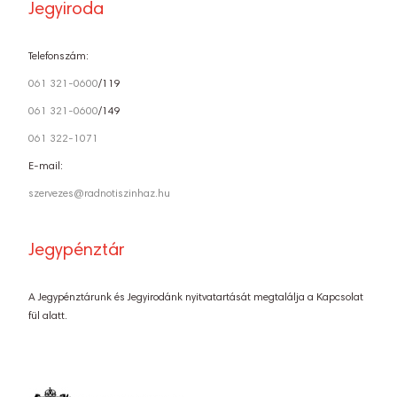
Jegyiroda
Telefonszám:
061 321-0600
/119
061 321-0600
/149
061 322-1071
E-mail:
szervezes@radnotiszinhaz.hu
Jegypénztár
A Jegypénztárunk és Jegyirodánk nyitvatartását megtalálja a Kapcsolat
fül alatt.