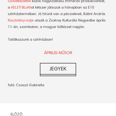
Szövetkezettel
közös nagyszabású immerzív produkciónkat,
a
KELETI BLoKk
ot kétszer játsszuk a hónapban az E10
színháztermében. Jó hírünk van a pécsieknek, Bálint András
Kosztolányi estje
utazik a Zsolnay Kulturális Negyedbe április
11-én, szombaton, a magyar költészet napján.
Találkozzunk a színházban!
ÁPRILISI MŰSOR
fotó: Csoszó Gabriella
ELŐZŐ: