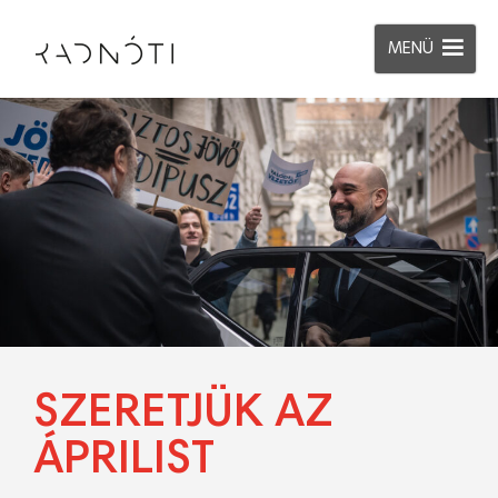
MENÜ
SZERETJÜK AZ
ÁPRILIST