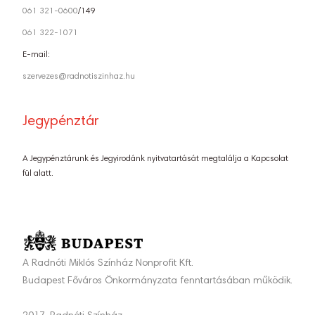
061 321-0600
/149
061 322-1071
E-mail:
szervezes@radnotiszinhaz.hu
Jegypénztár
A Jegypénztárunk és Jegyirodánk nyitvatartását megtalálja a Kapcsolat
fül alatt.
A Radnóti Miklós Színház Nonprofit Kft.
Budapest Főváros Önkormányzata fenntartásában működik.