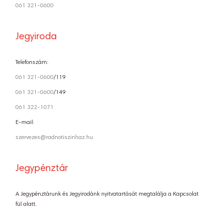
061 321-0600
Jegyiroda
Telefonszám:
061 321-0600
/119
061 321-0600
/149
061 322-1071
E-mail:
szervezes@radnotiszinhaz.hu
Jegypénztár
A Jegypénztárunk és Jegyirodánk nyitvatartását megtalálja a Kapcsolat
fül alatt.