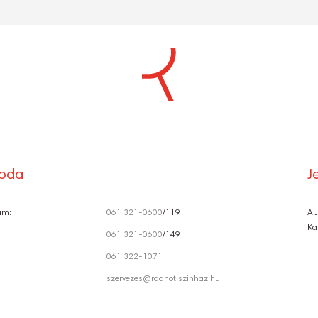
S
Ó
roda
J
ám:
061 321-0600
/119
A 
Ka
061 321-0600
/149
061 322-1071
szervezes@radnotiszinhaz.hu