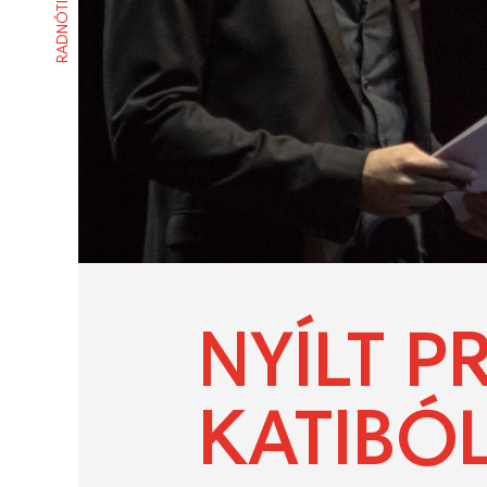
NYÍLT P
KATIBÓ