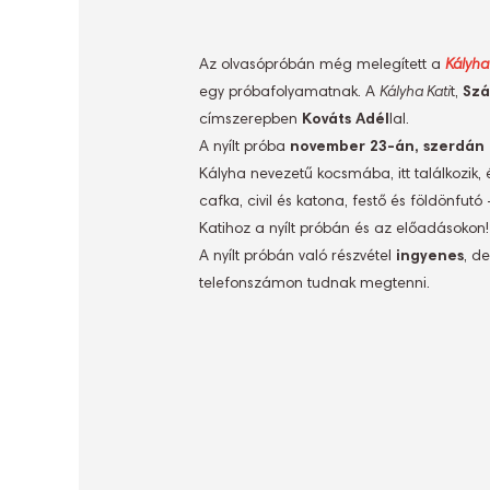
Az olvasópróbán még melegített a
Kályha
egy próbafolyamatnak. A
Kályha Kati
t,
Szá
címszerepben
Kováts Adél
lal.
A nyílt próba
november 23-án, szerdán 
Kályha nevezetű kocsmába, itt találkozik
cafka, civil és katona, festő és földönfu
Katihoz a nyílt próbán és az előadásokon!
A nyílt próbán való részvétel
ingyenes
, d
telefonszámon tudnak megtenni.