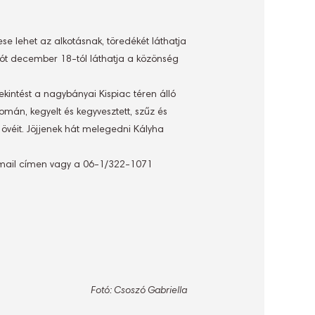
se lehet az alkotásnak, töredékét láthatja
ót december 18-tól láthatja a közönség
ekintést a nagybányai Kispiac téren álló
mán, kegyelt és kegyvesztett, szűz és
 övéit. Jöjjenek hát melegedni Kályha
ail címen vagy a 06-1/322-1071
Fotó: Csoszó Gabriella