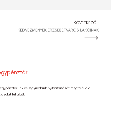
KÖVETKEZŐ :
KEDVEZMÉNYEK ERZSÉBETVÁROS LAKÓINAK
egypénztár
Jegypénztárunk és Jegyirodánk nyitvatartását megtalálja a
pcsolat fül alatt.