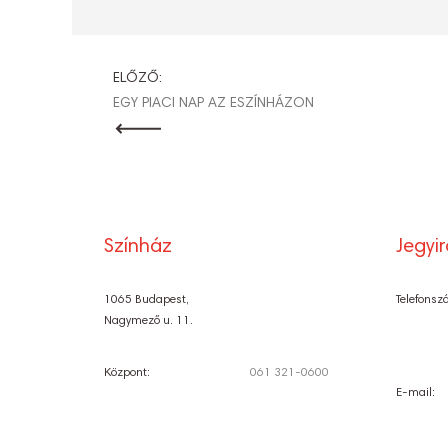
BEJEGYZÉ
ELŐZŐ:
EGY PIACI NAP AZ ESZÍNHÁZON
NAVIGÁCI
Színház
Jegyi
1065 Budapest,
Telefonsz
Nagymező u. 11.
Központ:
061 321-0600
E-mail: