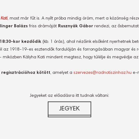
 Kati
, most már fűt is. A nyílt próba mindig öröm, mert a közönség része
linger Balázs
friss drámáját
Rusznyák Gábor
rendezi, az ősbemutat
18:30-kor kezdődik
(kb. 1 órás), ahol nézőink elsőként nyerhetnek bet
, él az 1918-19-es esztendők fordulóján és forrongásában magyar és ro
tó – miközben Kályha Kati mindent megtesz, hogy túlélje és megvédje az
e
regisztrációhoz kötött
, amelyet a
szervezes@radnotiszinhaz.hu
e-m
Jegyeket az előadásra itt tudnak váltani: