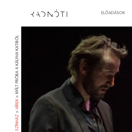
ELŐADÁSOK
NYÍLT PRÓBA A KÁLYHA KATIBÓL
>
HÍREK
>
RADNÓTI SZÍNHÁZ