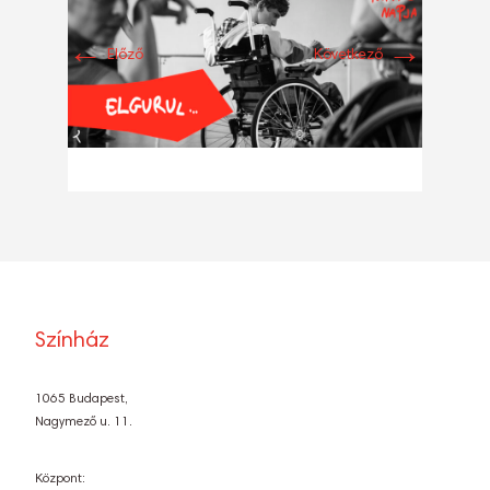
←
→
Előző
Következő
Színház
1065 Budapest,
Nagymező u. 11.
Központ: