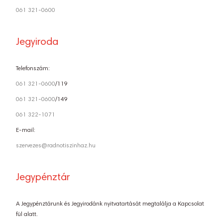
061 321-0600
Jegyiroda
Telefonszám:
061 321-0600
/119
061 321-0600
/149
061 322-1071
E-mail:
szervezes@radnotiszinhaz.hu
Jegypénztár
A Jegypénztárunk és Jegyirodánk nyitvatartását megtalálja a Kapcsolat
fül alatt.