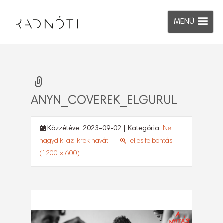
MENÜ
ANYN_COVEREK_ELGURUL
Közzétéve:
2023-09-02
| Kategória:
Ne
hagyd ki az Ikrek havát!
Teljes felbontás
(1200 × 600)