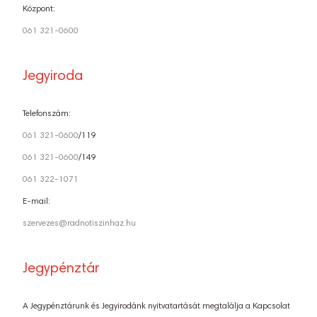
Központ:
061 321-0600
Jegyiroda
Telefonszám:
061 321-0600
/119
061 321-0600
/149
061 322-1071
E-mail:
szervezes@radnotiszinhaz.hu
Jegypénztár
A Jegypénztárunk és Jegyirodánk nyitvatartását megtalálja a Kapcsolat