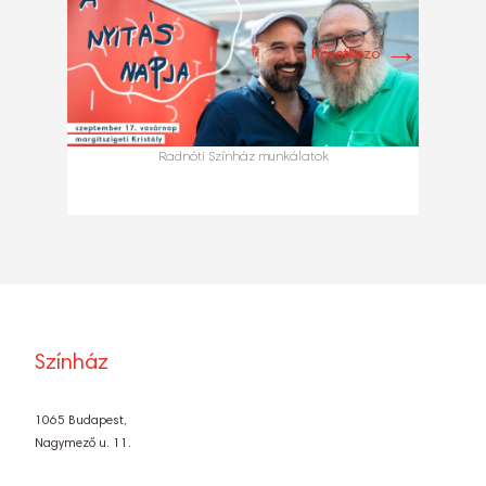
→
Következő
Radnóti Színház munkálatok
Színház
1065 Budapest,
Nagymező u. 11.